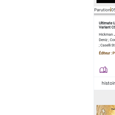
Parution
0
Ultimate 
Variant 
FERME
Hickman 
Deniz
;
Co
;
Caselli 
Juan
;
Mo
Éditeur : 
histoi