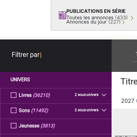
PUBLICATIONS EN SÉRIE
Toutes les annonces
(433)
Annonces du jour
(227)
re
Filtrer par
Titr
UNIVERS
Livres
(36210)
2 sous-univers
2027
Sons
(11492)
2 sous-univers
Jeunesse
(3813)