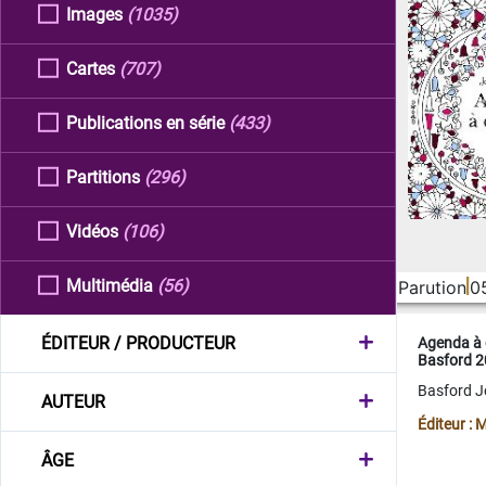
Images
(1035)
Cartes
(707)
Publications en série
(433)
Partitions
(296)
Vidéos
(106)
Multimédia
(56)
Parution
0
ÉDITEUR / PRODUCTEUR
Agenda à 
Basford 
Basford 
AUTEUR
Éditeur :
ÂGE