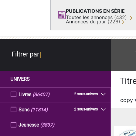
PUBLICATIONS EN SÉRIE
Toutes les annonces
(432)
Annonces du jour
(226)
re
Filtrer par
Titr
UNIVERS
Livres
(36407)
2 sous-univers
copy
Sons
(11814)
2 sous-univers
Jeunesse
(3837)