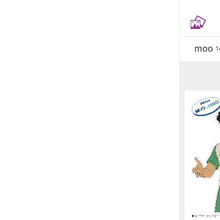
moo
1