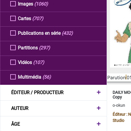
Images
(1060)
Cartes
(707)
Publications en série
(432)
Partitions
(297)
Vidéos
(107)
Multimédia
(56)
Parution
0
ÉDITEUR / PRODUCTEUR
DAILY MOO
Copy
o-okun
AUTEUR
Éditeur :
Studio
ÂGE