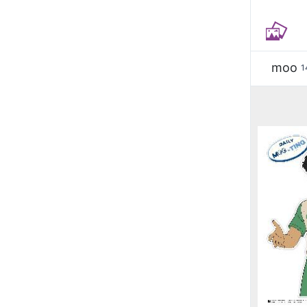
moo
1