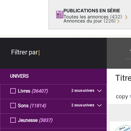
PUBLICATIONS EN SÉRIE
Toutes les annonces
(432)
Annonces du jour
(226)
re
Filtrer par
Titr
UNIVERS
Livres
(36407)
2 sous-univers
copy
Sons
(11814)
2 sous-univers
Jeunesse
(3837)