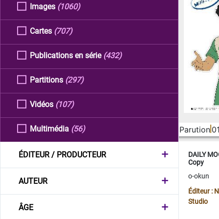
Images
(1060)
Cartes
(707)
Publications en série
(432)
Partitions
(297)
Vidéos
(107)
Multimédia
(56)
Parution
0
ÉDITEUR / PRODUCTEUR
DAILY MOO
Copy
o-okun
AUTEUR
Éditeur :
Studio
ÂGE