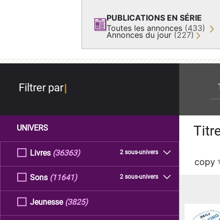
PUBLICATIONS EN SÉRIE
Toutes les annonces
(433)
Annonces du jour
(227)
re
Filtrer par
Titr
UNIVERS
Livres
(36363)
2 sous-univers
copy
Sons
(11641)
2 sous-univers
Jeunesse
(3825)