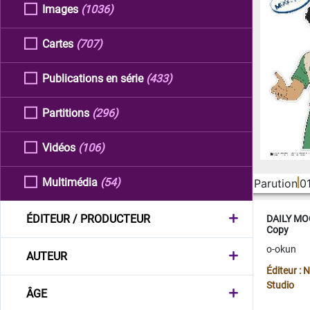
Images
(1036)
Cartes
(707)
Publications en série
(433)
Partitions
(296)
Vidéos
(106)
Multimédia
(54)
Parution
0
ÉDITEUR / PRODUCTEUR
DAILY MOO
Copy
o-okun
AUTEUR
Éditeur :
Studio
ÂGE