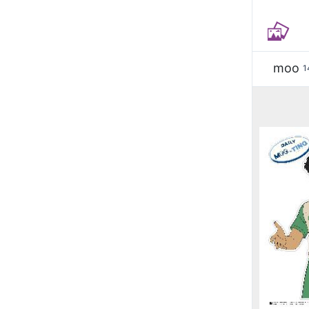
moo
1