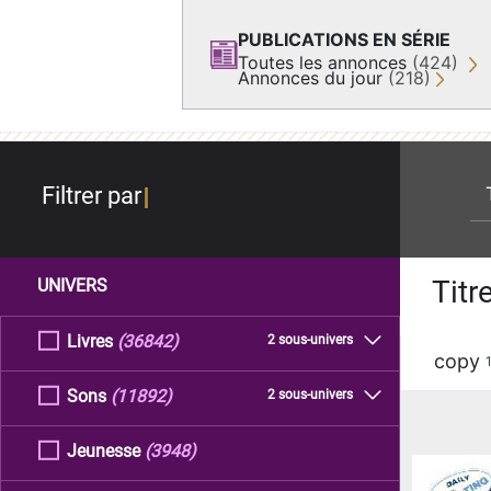
PUBLICATIONS EN SÉRIE
Toutes les annonces
(424)
Annonces du jour
(218)
re
Filtrer par
Titr
UNIVERS
Livres
(36842)
2 sous-univers
copy
Sons
(11892)
2 sous-univers
Jeunesse
(3948)