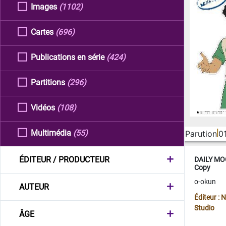
Images
(1102)
Cartes
(696)
Publications en série
(424)
Partitions
(296)
Vidéos
(108)
Multimédia
(55)
Parution
0
ÉDITEUR / PRODUCTEUR
DAILY MOO
Copy
o-okun
AUTEUR
Éditeur :
Studio
ÂGE