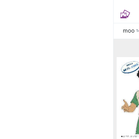
moo
1