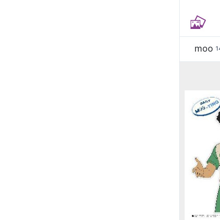
moo
1