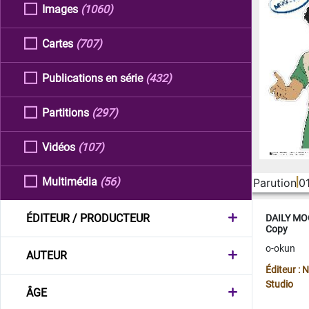
Images
(1060)
Cartes
(707)
Publications en série
(432)
Partitions
(297)
Vidéos
(107)
Multimédia
(56)
Parution
0
ÉDITEUR / PRODUCTEUR
DAILY MOO
Copy
o-okun
AUTEUR
Éditeur :
Studio
ÂGE