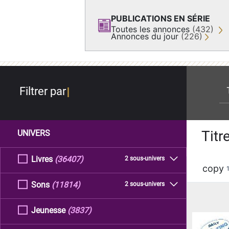
PUBLICATIONS EN SÉRIE
Toutes les annonces
(432)
Annonces du jour
(226)
re
Filtrer par
Titr
UNIVERS
Livres
(36407)
2 sous-univers
copy
Sons
(11814)
2 sous-univers
Jeunesse
(3837)