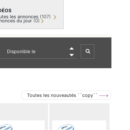
DÉOS
utes les annonces
(107)
nonces du jour
(0)
recherche par date

Toutes les nouveautés ``copy``