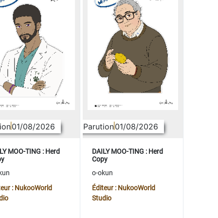
ion
01/08/2026
Parution
01/08/2026
LY MOO-TING : Herd
DAILY MOO-TING : Herd
py
Copy
kun
o-okun
teur : NukooWorld
Éditeur : NukooWorld
dio
Studio