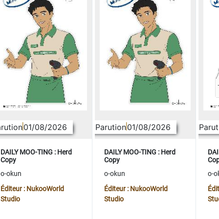
rution
01/08/2026
Parution
01/08/2026
Parut
DAILY MOO-TING : Herd
DAILY MOO-TING : Herd
DAI
Copy
Copy
Co
o-okun
o-okun
o-o
Éditeur : NukooWorld
Éditeur : NukooWorld
Édi
Studio
Studio
Stu