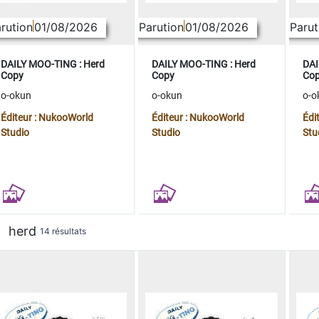
rution
01/08/2026
Parution
01/08/2026
Parut
DAILY MOO-TING : Herd
DAILY MOO-TING : Herd
DAI
Copy
Copy
Co
o-okun
o-okun
o-o
Éditeur : NukooWorld
Éditeur : NukooWorld
Édi
Studio
Studio
Stu
herd
14 résultats