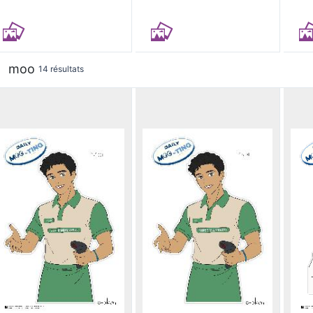
moo
14 résultats