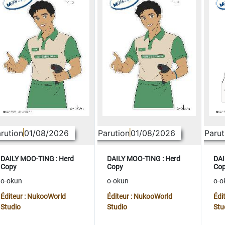
rution
01/08/2026
Parution
01/08/2026
Parut
DAILY MOO-TING : Herd
DAILY MOO-TING : Herd
DAI
Copy
Copy
Co
o-okun
o-okun
o-o
Éditeur : NukooWorld
Éditeur : NukooWorld
Édi
Studio
Studio
Stu