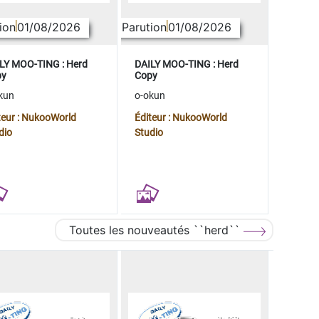
ion
01/08/2026
Parution
01/08/2026
LY MOO-TING : Herd
DAILY MOO-TING : Herd
py
Copy
kun
o-okun
teur : NukooWorld
Éditeur : NukooWorld
dio
Studio
Toutes les nouveautés ``herd``