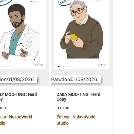
ion
01/08/2026
Parution
01/08/2026
LY MOO-TING : Herd
DAILY MOO-TING : Herd
py
Copy
kun
o-okun
teur : NukooWorld
Éditeur : NukooWorld
dio
Studio