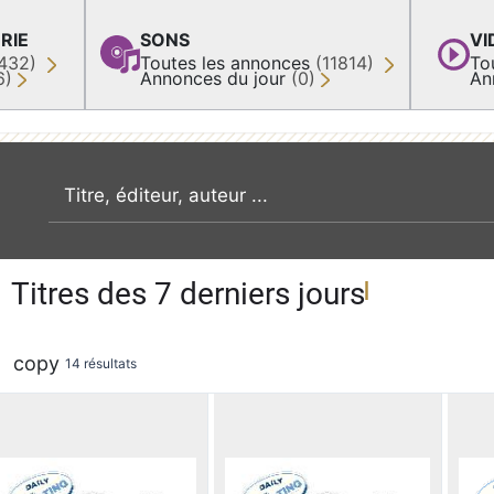
RIE
SONS
VI
432)
Toutes les annonces
(11814)
To
6)
Annonces du jour
(0)
An
recherche par mot clé
Titres des 7 derniers jours
copy
14 résultats