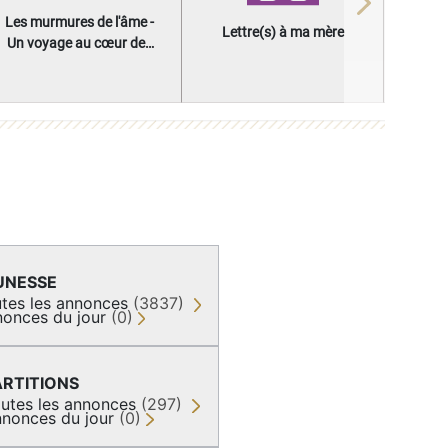
Next
Les murmures de l'âme -
Lettre(s) à ma mère
Un voyage au cœur des
questions qui façonnent
une vie
UNESSE
tes les annonces
(3837)
onces du jour
(0)
ARTITIONS
utes les annonces
(297)
nonces du jour
(0)