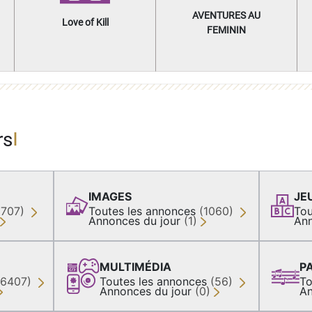
AVENTURES AU
Love of Kill
FEMININ
rs
IMAGES
JE
(707)
Toutes les annonces
(1060)
Tou
Annonces du jour
(1)
Ann
MULTIMÉDIA
P
36407)
Toutes les annonces
(56)
To
Annonces du jour
(0)
An