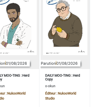
ion
01/08/2026
Parution
01/08/2026
LY MOO-TING : Herd
DAILY MOO-TING : Herd
py
Copy
kun
o-okun
teur : NukooWorld
Éditeur : NukooWorld
dio
Studio