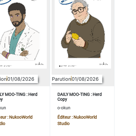
ion
01/08/2026
Parution
01/08/2026
LY MOO-TING : Herd
DAILY MOO-TING : Herd
py
Copy
kun
o-okun
teur : NukooWorld
Éditeur : NukooWorld
dio
Studio