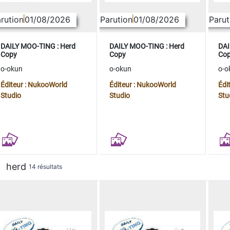
rution
01/08/2026
Parution
01/08/2026
Parut
DAILY MOO-TING : Herd
DAILY MOO-TING : Herd
DAI
Copy
Copy
Co
o-okun
o-okun
o-o
Éditeur : NukooWorld
Éditeur : NukooWorld
Édi
Studio
Studio
Stu
herd
14 résultats