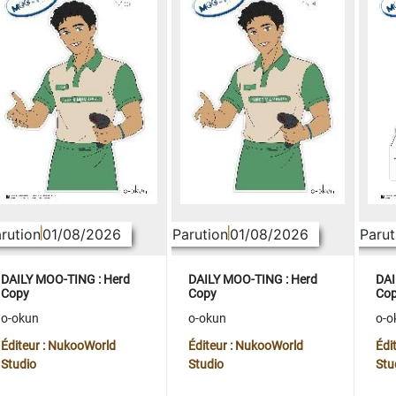
rution
01/08/2026
Parution
01/08/2026
Parut
DAILY MOO-TING : Herd
DAILY MOO-TING : Herd
DAI
Copy
Copy
Co
o-okun
o-okun
o-o
Éditeur : NukooWorld
Éditeur : NukooWorld
Édi
Studio
Studio
Stu