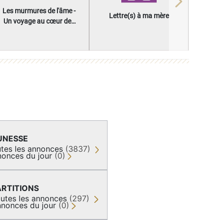
Next
Les murmures de l'âme -
Lettre(s) à ma mère
Un voyage au cœur des
questions qui façonnent
une vie
UNESSE
tes les annonces
(3837)
onces du jour
(0)
ARTITIONS
utes les annonces
(297)
nonces du jour
(0)