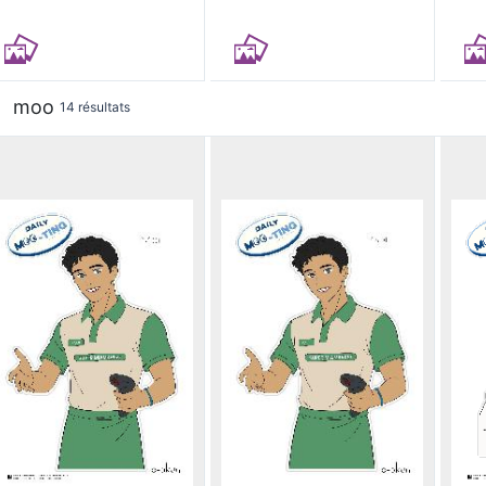
moo
14 résultats