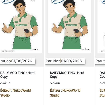
rution
01/08/2026
Parution
01/08/2026
Parut
DAILY MOO-TING : Herd
DAILY MOO-TING : Herd
DAI
Copy
Copy
Co
o-okun
o-okun
o-o
Éditeur : NukooWorld
Éditeur : NukooWorld
Édi
Studio
Studio
Stu