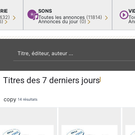
RIE
SONS
VI
432)
Toutes les annonces
(11814)
To
6)
Annonces du jour
(0)
An
recherche par mot clé
Titres des 7 derniers jours
copy
14 résultats