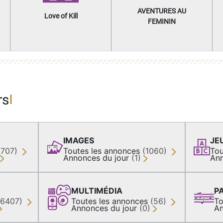
AVENTURES AU
Love of Kill
FEMININ
rs
IMAGES
JE
(707)
Toutes les annonces
(1060)
Tou
Annonces du jour
(1)
Ann
MULTIMÉDIA
P
36407)
Toutes les annonces
(56)
To
Annonces du jour
(0)
An