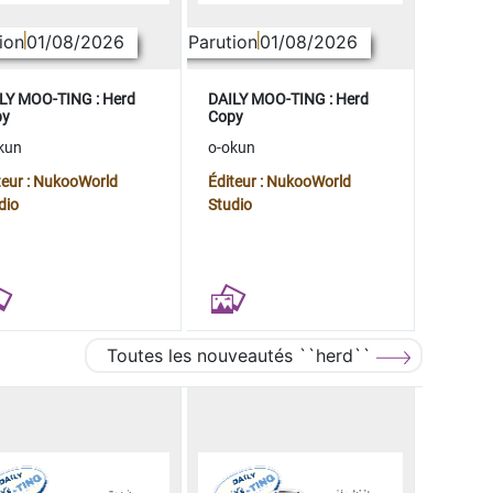
ion
01/08/2026
Parution
01/08/2026
LY MOO-TING : Herd
DAILY MOO-TING : Herd
py
Copy
kun
o-okun
teur : NukooWorld
Éditeur : NukooWorld
dio
Studio
Toutes les nouveautés ``herd``