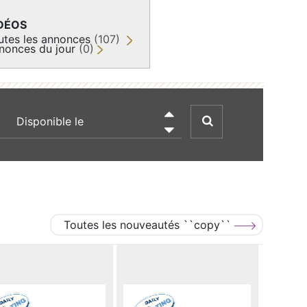
DÉOS
utes les annonces
(107)
nonces du jour
(0)
recherche par date

Toutes les nouveautés ``copy``