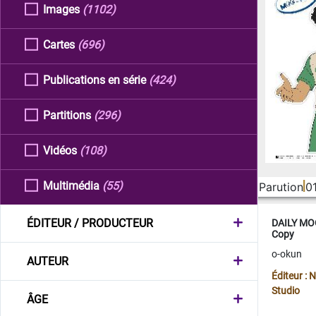
Images
(1102)
Cartes
(696)
Publications en série
(424)
Partitions
(296)
Vidéos
(108)
Multimédia
(55)
Parution
0
ÉDITEUR / PRODUCTEUR
DAILY MOO
Copy
o-okun
AUTEUR
Éditeur :
Studio
ÂGE