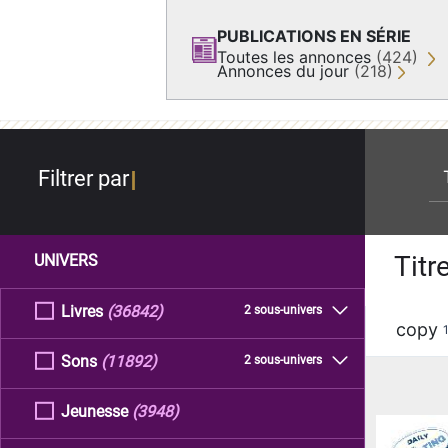
PUBLICATIONS EN SÉRIE
Toutes les annonces
(424)
Annonces du jour
(218)
re
Filtrer par
Titr
UNIVERS
Livres
(36842)
2 sous-univers
copy
Sons
(11892)
2 sous-univers
Jeunesse
(3948)