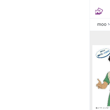
moo
1