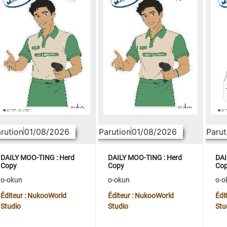
rution
01/08/2026
Parution
01/08/2026
Parut
DAILY MOO-TING : Herd
DAILY MOO-TING : Herd
DAI
Copy
Copy
Co
o-okun
o-okun
o-o
Éditeur : NukooWorld
Éditeur : NukooWorld
Édi
Studio
Studio
Stu