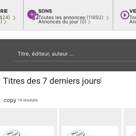
RIE
SONS
VI
424)
Toutes les annonces
(11892)
To
8)
Annonces du jour
(0)
An
recherche par mot clé
Titres des 7 derniers jours
copy
14 résultats