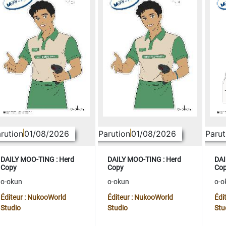
rution
01/08/2026
Parution
01/08/2026
Parut
DAILY MOO-TING : Herd
DAILY MOO-TING : Herd
DAI
Copy
Copy
Co
o-okun
o-okun
o-o
Éditeur : NukooWorld
Éditeur : NukooWorld
Édi
Studio
Studio
Stu