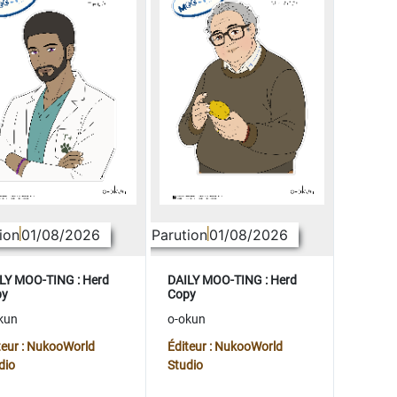
ion
01/08/2026
Parution
01/08/2026
LY MOO-TING : Herd
DAILY MOO-TING : Herd
py
Copy
kun
o-okun
teur : NukooWorld
Éditeur : NukooWorld
dio
Studio