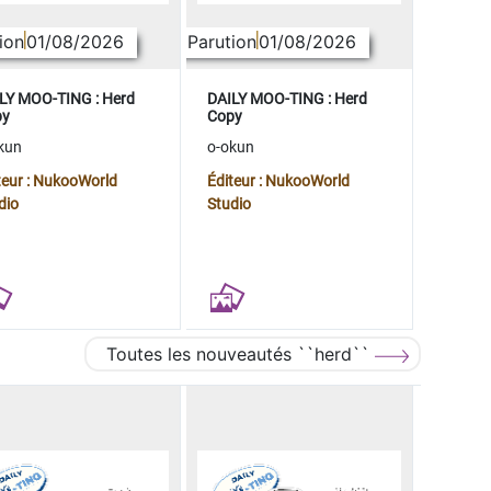
ion
01/08/2026
Parution
01/08/2026
LY MOO-TING : Herd
DAILY MOO-TING : Herd
py
Copy
kun
o-okun
teur : NukooWorld
Éditeur : NukooWorld
dio
Studio
Toutes les nouveautés ``herd``