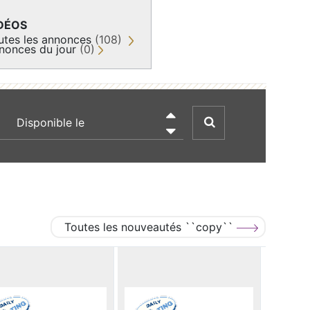
DÉOS
utes les annonces
(108)
nonces du jour
(0)
recherche par date

Toutes les nouveautés ``copy``