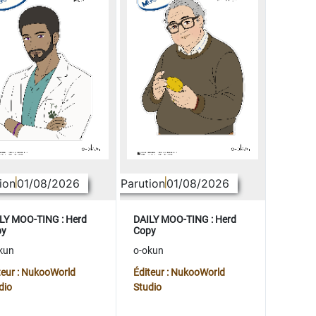
ion
01/08/2026
Parution
01/08/2026
LY MOO-TING : Herd
DAILY MOO-TING : Herd
py
Copy
kun
o-okun
teur : NukooWorld
Éditeur : NukooWorld
dio
Studio