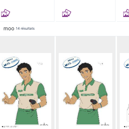
moo
14 résultats