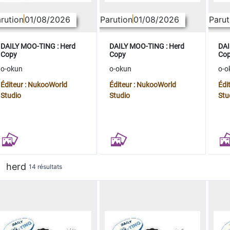
rution
01/08/2026
Parution
01/08/2026
Parut
DAILY MOO-TING : Herd
DAILY MOO-TING : Herd
DAI
Copy
Copy
Co
o-okun
o-okun
o-o
Éditeur : NukooWorld
Éditeur : NukooWorld
Édi
Studio
Studio
Stu
herd
14 résultats