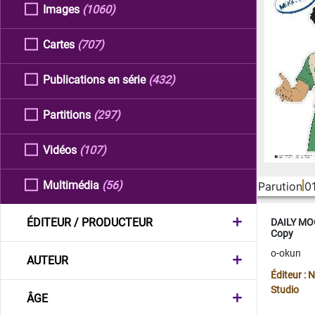
Images
(1060)
Cartes
(707)
Publications en série
(432)
Partitions
(297)
Vidéos
(107)
Multimédia
(56)
Parution
0
ÉDITEUR / PRODUCTEUR
DAILY MOO
Copy
o-okun
AUTEUR
Éditeur :
Studio
ÂGE