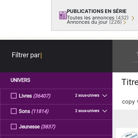
PUBLICATIONS EN SÉRIE
Toutes les annonces
(432)
Annonces du jour
(226)
re
Filtrer par
Titr
UNIVERS
Livres
(36407)
2 sous-univers
copy
Sons
(11814)
2 sous-univers
Jeunesse
(3837)