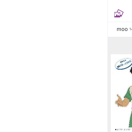
moo
1