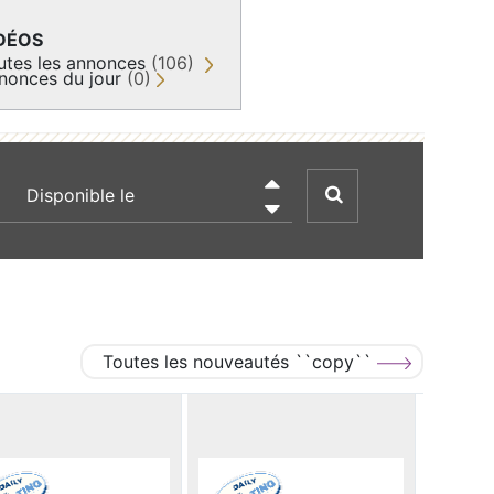
DÉOS
utes les annonces
(106)
nonces du jour
(0)
recherche par date

Toutes les nouveautés ``copy``