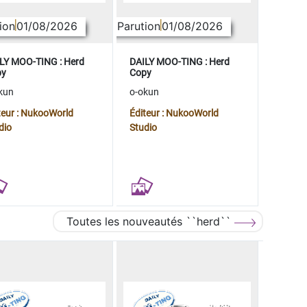
ion
01/08/2026
Parution
01/08/2026
LY MOO-TING : Herd
DAILY MOO-TING : Herd
py
Copy
kun
o-okun
teur : NukooWorld
Éditeur : NukooWorld
dio
Studio
Toutes les nouveautés ``herd``