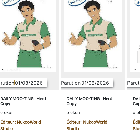
rution
01/08/2026
Parution
01/08/2026
Parut
DAILY MOO-TING : Herd
DAILY MOO-TING : Herd
DAI
Copy
Copy
Co
o-okun
o-okun
o-o
Éditeur : NukooWorld
Éditeur : NukooWorld
Édi
Studio
Studio
Stu