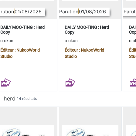
rution
01/08/2026
Parution
01/08/2026
Parut
DAILY MOO-TING : Herd
DAILY MOO-TING : Herd
DAI
Copy
Copy
Co
o-okun
o-okun
o-o
Éditeur : NukooWorld
Éditeur : NukooWorld
Édi
Studio
Studio
Stu
herd
14 résultats