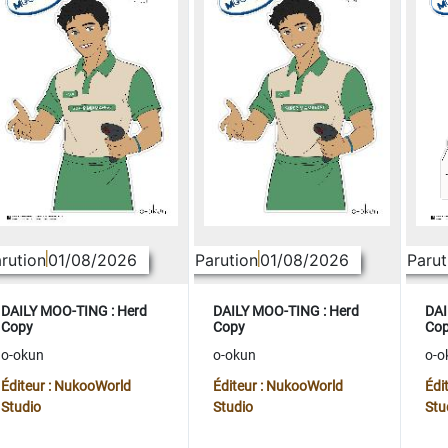
rution
01/08/2026
Parution
01/08/2026
Parut
DAILY MOO-TING : Herd
DAILY MOO-TING : Herd
DAI
Copy
Copy
Co
o-okun
o-okun
o-o
Éditeur : NukooWorld
Éditeur : NukooWorld
Édi
Studio
Studio
Stu