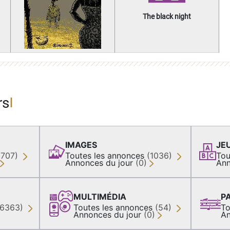
The black night
rs
IMAGES
JE
(707)
Toutes les annonces
(1036)
Tou
Annonces du jour
(0)
Ann
MULTIMÉDIA
P
36363)
Toutes les annonces
(54)
To
Annonces du jour
(0)
An