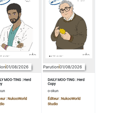
ion
01/08/2026
Parution
01/08/2026
LY MOO-TING : Herd
DAILY MOO-TING : Herd
py
Copy
kun
o-okun
teur : NukooWorld
Éditeur : NukooWorld
dio
Studio