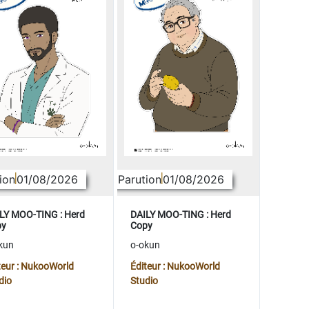
ion
01/08/2026
Parution
01/08/2026
LY MOO-TING : Herd
DAILY MOO-TING : Herd
py
Copy
kun
o-okun
teur : NukooWorld
Éditeur : NukooWorld
dio
Studio