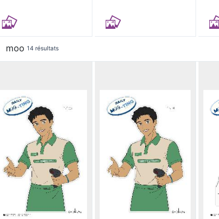
moo
14 résultats