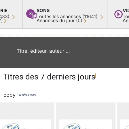
RIE
SONS
VI
433)
Toutes les annonces
(11641)
To
7)
Annonces du jour
(0)
An
recherche par mot clé
Titres des 7 derniers jours
copy
14 résultats