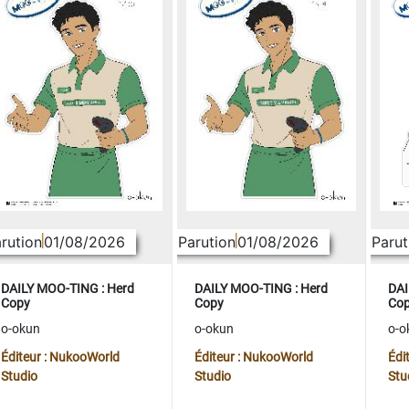
rution
01/08/2026
Parution
01/08/2026
Parut
DAILY MOO-TING : Herd
DAILY MOO-TING : Herd
DAI
Copy
Copy
Co
o-okun
o-okun
o-o
Éditeur : NukooWorld
Éditeur : NukooWorld
Édi
Studio
Studio
Stu