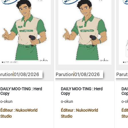
rution
01/08/2026
Parution
01/08/2026
Parut
DAILY MOO-TING : Herd
DAILY MOO-TING : Herd
DAI
Copy
Copy
Co
o-okun
o-okun
o-o
Éditeur : NukooWorld
Éditeur : NukooWorld
Édi
Studio
Studio
Stu