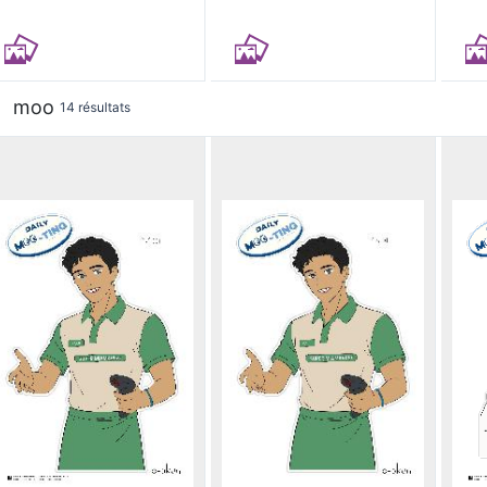
moo
14 résultats