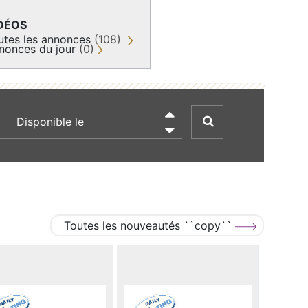
DÉOS
utes les annonces
(108)
nonces du jour
(0)
recherche par date

Toutes les nouveautés ``copy``