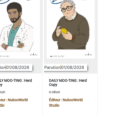
ion
01/08/2026
Parution
01/08/2026
LY MOO-TING : Herd
DAILY MOO-TING : Herd
py
Copy
kun
o-okun
teur : NukooWorld
Éditeur : NukooWorld
dio
Studio