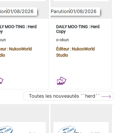
ion
01/08/2026
Parution
01/08/2026
LY MOO-TING : Herd
DAILY MOO-TING : Herd
py
Copy
kun
o-okun
teur : NukooWorld
Éditeur : NukooWorld
dio
Studio
Toutes les nouveautés ``herd``