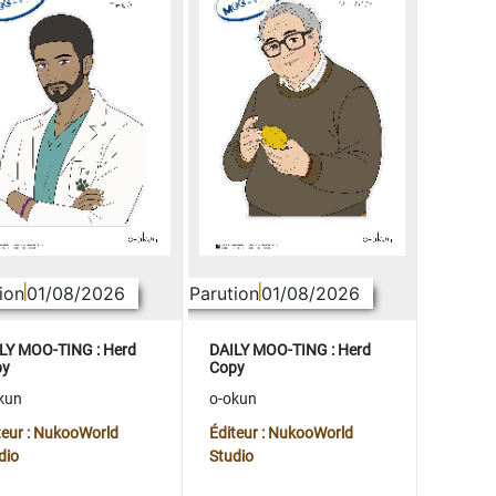
ion
01/08/2026
Parution
01/08/2026
LY MOO-TING : Herd
DAILY MOO-TING : Herd
py
Copy
kun
o-okun
teur : NukooWorld
Éditeur : NukooWorld
dio
Studio