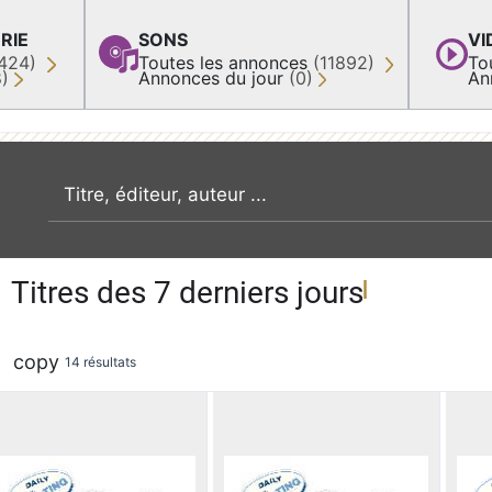
RIE
SONS
VI
424)
Toutes les annonces
(11892)
To
8)
Annonces du jour
(0)
An
recherche par mot clé
Titres des 7 derniers jours
copy
14 résultats