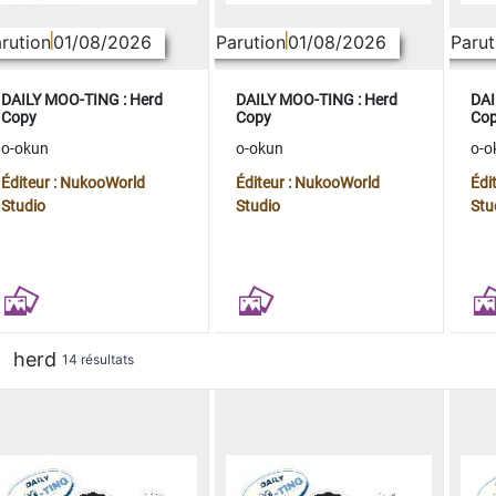
rution
01/08/2026
Parution
01/08/2026
Parut
DAILY MOO-TING : Herd
DAILY MOO-TING : Herd
DAI
Copy
Copy
Co
o-okun
o-okun
o-o
Éditeur : NukooWorld
Éditeur : NukooWorld
Édi
Studio
Studio
Stu
herd
14 résultats