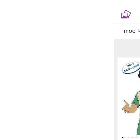
moo
1