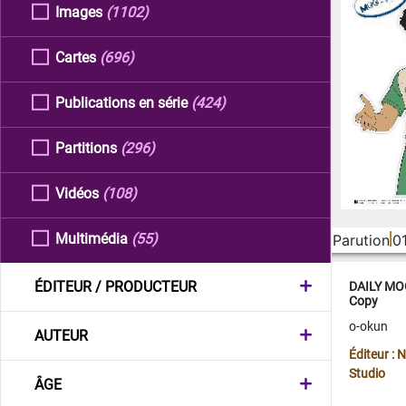
Images
(1102)
Cartes
(696)
Publications en série
(424)
Partitions
(296)
Vidéos
(108)
Multimédia
(55)
Parution
0
ÉDITEUR / PRODUCTEUR
DAILY MOO
Copy
o-okun
AUTEUR
Éditeur :
Studio
ÂGE