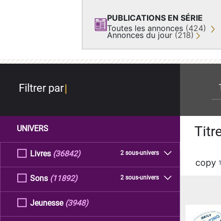
PUBLICATIONS EN SÉRIE
Toutes les annonces
(424)
Annonces du jour
(218)
re
Filtrer par
Titr
UNIVERS
Livres
(36842)
2 sous-univers
copy
Sons
(11892)
2 sous-univers
Jeunesse
(3948)