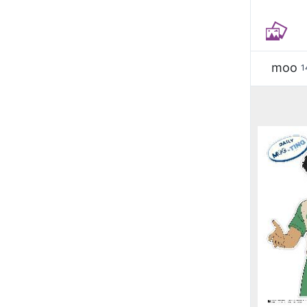
moo
1