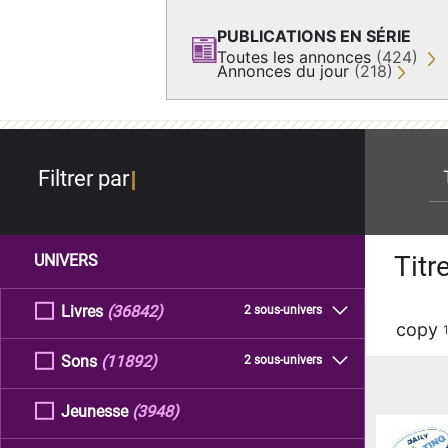
PUBLICATIONS EN SÉRIE
Toutes les annonces
(424)
Annonces du jour
(218)
re
Filtrer par
Titr
UNIVERS
Livres
(36842)
2 sous-univers
copy
Sons
(11892)
2 sous-univers
Jeunesse
(3948)