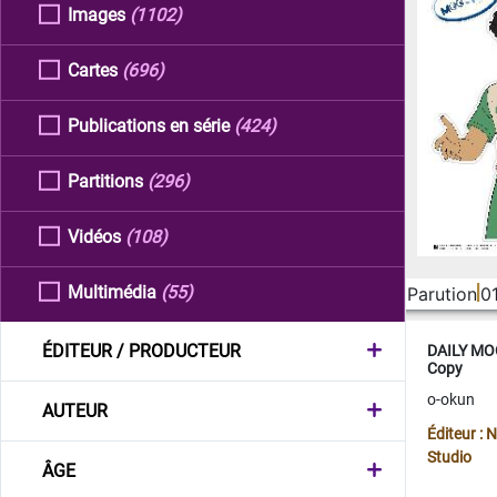
Images
(1102)
Cartes
(696)
Publications en série
(424)
Partitions
(296)
Vidéos
(108)
Multimédia
(55)
Parution
0
ÉDITEUR / PRODUCTEUR
DAILY MOO
Copy
o-okun
AUTEUR
Éditeur :
Studio
ÂGE