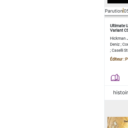
Parution
0
Ultimate 
Variant 
FERME
Hickman 
Deniz
;
Co
;
Caselli 
Juan
;
Mo
Éditeur : 
histoi