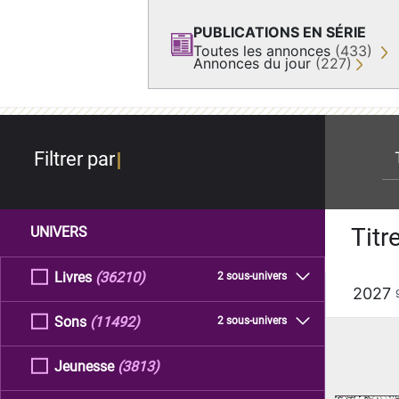
PUBLICATIONS EN SÉRIE
Toutes les annonces
(433)
Annonces du jour
(227)
re
Filtrer par
Titr
UNIVERS
Livres
(36210)
2 sous-univers
2027
Sons
(11492)
2 sous-univers
Jeunesse
(3813)