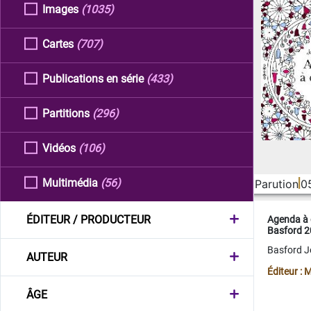
Images
(1035)
Cartes
(707)
Publications en série
(433)
Partitions
(296)
Vidéos
(106)
Multimédia
(56)
Parution
0
ÉDITEUR / PRODUCTEUR
Agenda à 
Basford 
Basford 
AUTEUR
Éditeur :
ÂGE