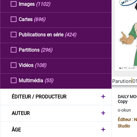
Images
(1102)
Cartes
(696)
Publications en série
(424)
Partitions
(296)
Vidéos
(108)
Multimédia
(55)
Parution
0
ÉDITEUR / PRODUCTEUR
DAILY MOO
Copy
o-okun
AUTEUR
Éditeur :
Studio
ÂGE