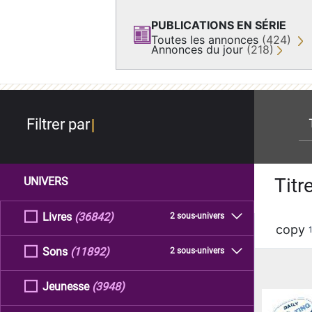
PUBLICATIONS EN SÉRIE
Toutes les annonces
(424)
Annonces du jour
(218)
re
Filtrer par
Titr
UNIVERS
Livres
(36842)
2 sous-univers
copy
Sons
(11892)
2 sous-univers
Jeunesse
(3948)