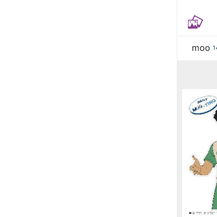
moo
1