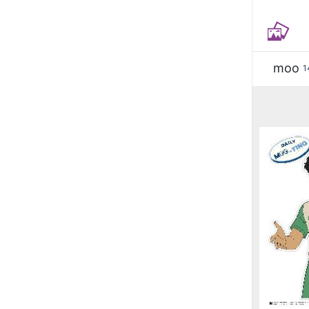
moo
1