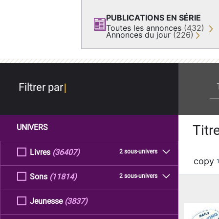
PUBLICATIONS EN SÉRIE
Toutes les annonces
(432)
Annonces du jour
(226)
re
Filtrer par
Titr
UNIVERS
Livres
(36407)
2 sous-univers
copy
Sons
(11814)
2 sous-univers
Jeunesse
(3837)