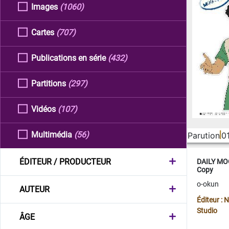
Images
(1060)
Cartes
(707)
Publications en série
(432)
Partitions
(297)
Vidéos
(107)
Multimédia
(56)
Parution
0
ÉDITEUR / PRODUCTEUR
DAILY MOO
Copy
o-okun
AUTEUR
Éditeur :
Studio
ÂGE