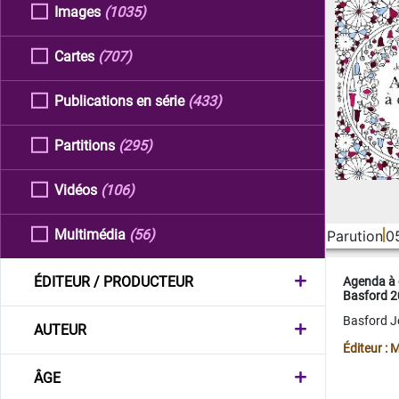
Images
(1035)
Cartes
(707)
Publications en série
(433)
Partitions
(295)
Vidéos
(106)
Multimédia
(56)
Parution
0
ÉDITEUR / PRODUCTEUR
Agenda à 
Basford 
Basford 
AUTEUR
Éditeur :
ÂGE