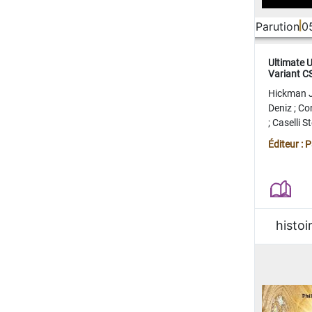
Parution
0
Ultimate 
Variant 
FERME
Hickman 
Deniz
;
Co
;
Caselli 
Juan
;
Mo
Éditeur : 
histoi