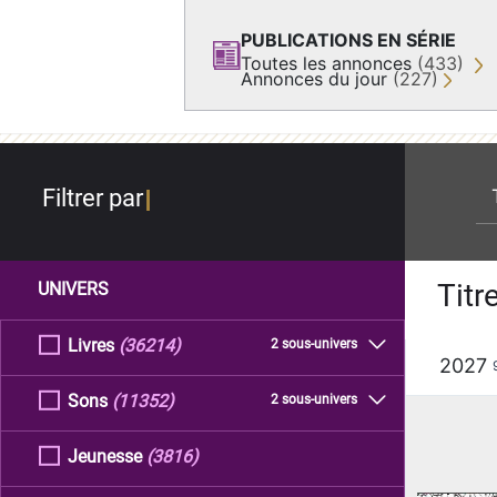
PUBLICATIONS EN SÉRIE
Toutes les annonces
(433)
Annonces du jour
(227)
re
Filtrer par
Titr
UNIVERS
Livres
(36214)
2 sous-univers
2027
Sons
(11352)
2 sous-univers
Jeunesse
(3816)