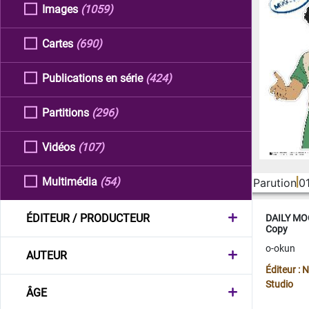
Images
(1059)
Cartes
(690)
Publications en série
(424)
Partitions
(296)
Vidéos
(107)
Multimédia
(54)
Parution
0
ÉDITEUR / PRODUCTEUR
DAILY MOO
Copy
o-okun
AUTEUR
Éditeur :
Studio
ÂGE