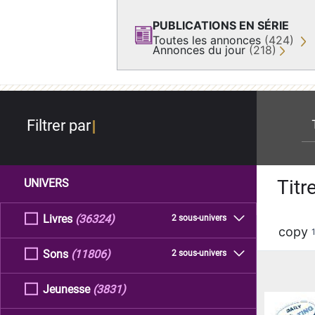
PUBLICATIONS EN SÉRIE
Toutes les annonces
(424)
Annonces du jour
(218)
re
Filtrer par
Titr
UNIVERS
Livres
(36324)
2 sous-univers
copy
Sons
(11806)
2 sous-univers
Jeunesse
(3831)