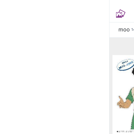
moo
1