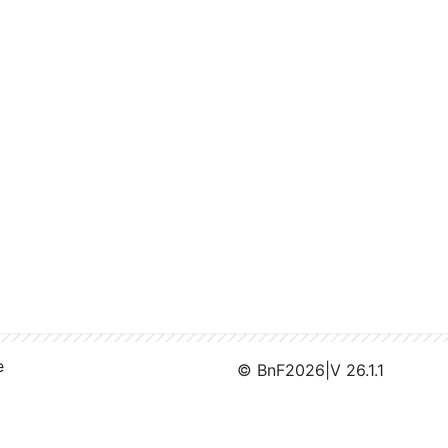
e
© BnF
2026
|
V 26.1.1