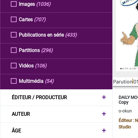
Images
(1036)
Cartes
(707)
Publications en série
(433)
Partitions
(296)
Vidéos
(106)
Multimédia
(54)
Parution
0
ÉDITEUR / PRODUCTEUR
DAILY MOO
Copy
o-okun
AUTEUR
Éditeur :
Studio
ÂGE