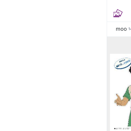
moo
1