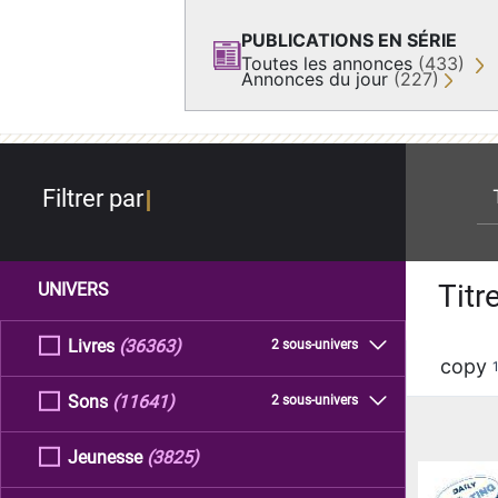
PUBLICATIONS EN SÉRIE
Toutes les annonces
(433)
Annonces du jour
(227)
re
Filtrer par
Titr
UNIVERS
Livres
(36363)
2 sous-univers
copy
Sons
(11641)
2 sous-univers
Jeunesse
(3825)