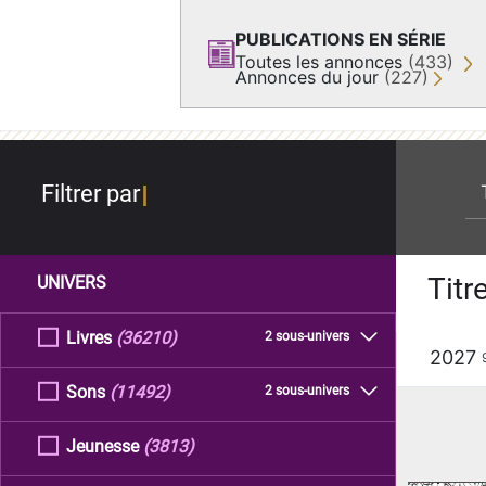
PUBLICATIONS EN SÉRIE
Toutes les annonces
(433)
Annonces du jour
(227)
re
Filtrer par
Titr
UNIVERS
Livres
(36210)
2 sous-univers
2027
Sons
(11492)
2 sous-univers
Jeunesse
(3813)