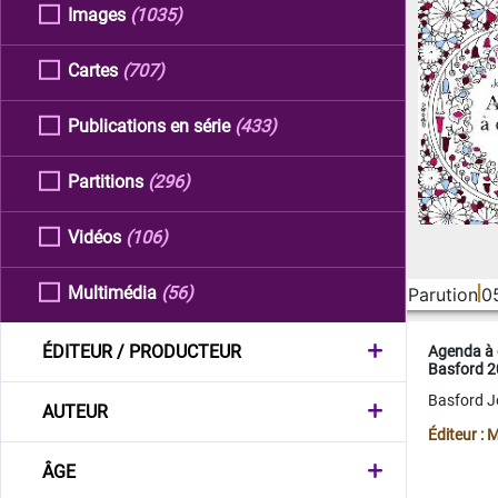
Images
(1035)
Cartes
(707)
Publications en série
(433)
Partitions
(296)
Vidéos
(106)
Multimédia
(56)
Parution
0
ÉDITEUR / PRODUCTEUR
Agenda à 
Basford 
Basford 
AUTEUR
Éditeur :
ÂGE