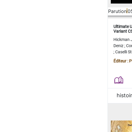
Parution
0
Ultimate 
Variant 
FERME
Hickman 
Deniz
;
Co
;
Caselli 
Juan
;
Mo
Éditeur : 
histoi