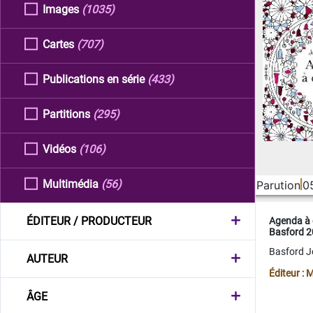
Images
(1035)
Cartes
(707)
Publications en série
(433)
Partitions
(295)
Vidéos
(106)
Multimédia
(56)
Parution
0
ÉDITEUR / PRODUCTEUR
Agenda à 
Basford 
Basford 
AUTEUR
Éditeur :
ÂGE