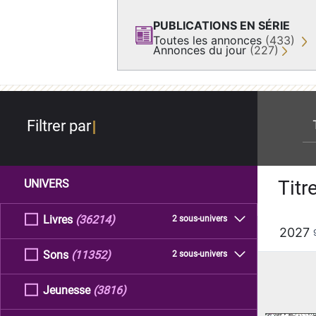
PUBLICATIONS EN SÉRIE
Toutes les annonces
(433)
Annonces du jour
(227)
re
Filtrer par
Titr
UNIVERS
Livres
(36214)
2 sous-univers
2027
Sons
(11352)
2 sous-univers
Jeunesse
(3816)