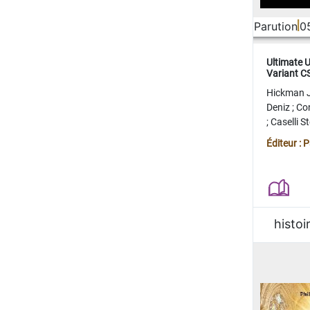
Parution
0
Ultimate 
Variant 
FERME
Hickman 
Deniz
;
Co
;
Caselli 
Juan
;
Mo
Éditeur : 
histoi