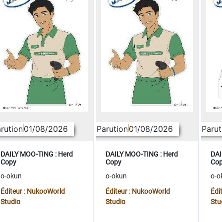
rution
01/08/2026
Parution
01/08/2026
Parut
DAILY MOO-TING : Herd
DAILY MOO-TING : Herd
DAI
Copy
Copy
Co
o-okun
o-okun
o-o
Éditeur : NukooWorld
Éditeur : NukooWorld
Édi
Studio
Studio
Stu