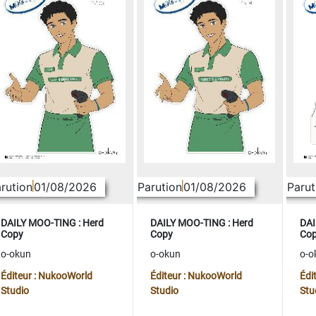
rution
01/08/2026
Parution
01/08/2026
Parut
DAILY MOO-TING : Herd
DAILY MOO-TING : Herd
DAI
Copy
Copy
Co
o-okun
o-okun
o-o
Éditeur : NukooWorld
Éditeur : NukooWorld
Édi
Studio
Studio
Stu