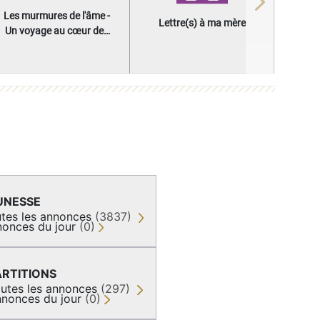
Next
Les murmures de l'âme -
Lettre(s) à ma mère
Un voyage au cœur des
questions qui façonnent
une vie
UNESSE
tes les annonces
(3837)
onces du jour
(0)
ARTITIONS
utes les annonces
(297)
nonces du jour
(0)