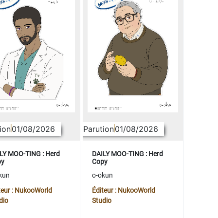
ion
01/08/2026
Parution
01/08/2026
LY MOO-TING : Herd
DAILY MOO-TING : Herd
py
Copy
kun
o-okun
teur : NukooWorld
Éditeur : NukooWorld
dio
Studio