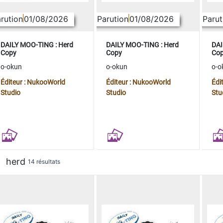
rution
01/08/2026
Parution
01/08/2026
Parut
DAILY MOO-TING : Herd
DAILY MOO-TING : Herd
DAI
Copy
Copy
Co
o-okun
o-okun
o-o
Éditeur : NukooWorld
Éditeur : NukooWorld
Édi
Studio
Studio
Stu
herd
14 résultats