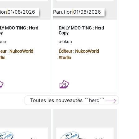
ion
01/08/2026
Parution
01/08/2026
LY MOO-TING : Herd
DAILY MOO-TING : Herd
py
Copy
kun
o-okun
teur : NukooWorld
Éditeur : NukooWorld
dio
Studio
Toutes les nouveautés ``herd``