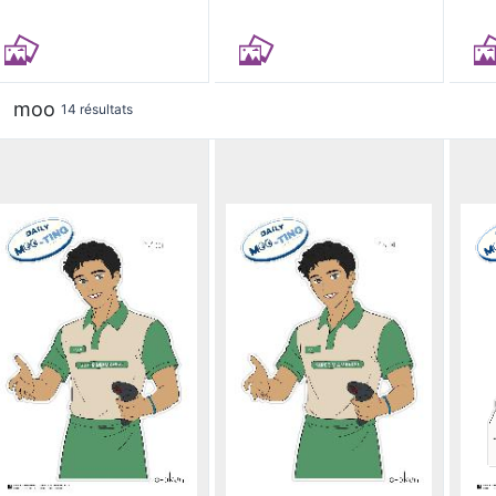
moo
14 résultats