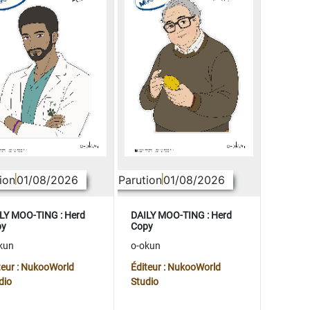
ion
01/08/2026
Parution
01/08/2026
LY MOO-TING : Herd
DAILY MOO-TING : Herd
py
Copy
kun
o-okun
teur : NukooWorld
Éditeur : NukooWorld
dio
Studio