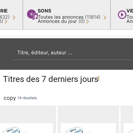
RIE
SONS
VI
432)
Toutes les annonces
(11814)
To
6)
Annonces du jour
(0)
An
recherche par mot clé
Titres des 7 derniers jours
copy
14 résultats