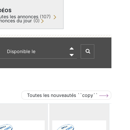
DÉOS
utes les annonces
(107)
nonces du jour
(0)
recherche par date

Toutes les nouveautés ``copy``