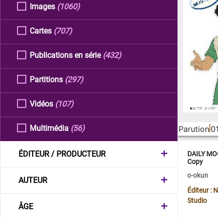
Images
(1060)
Cartes
(707)
Publications en série
(432)
Partitions
(297)
Vidéos
(107)
Multimédia
(56)
Parution
0
ÉDITEUR / PRODUCTEUR
DAILY MOO
Copy
o-okun
AUTEUR
Éditeur :
Studio
ÂGE