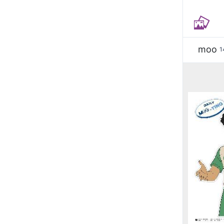
moo
1