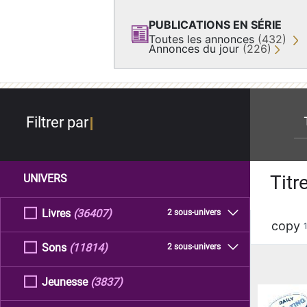
PUBLICATIONS EN SÉRIE
Toutes les annonces
(432)
Annonces du jour
(226)
re
Filtrer par
Titr
UNIVERS
Livres
(36407)
2 sous-univers
copy
Sons
(11814)
2 sous-univers
Jeunesse
(3837)