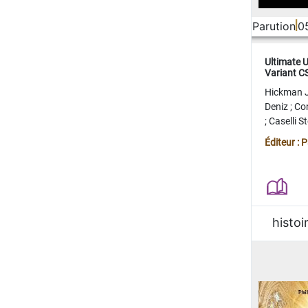
Parution
0
Ultimate 
Variant 
FERME
Hickman 
Deniz
;
Co
;
Caselli 
Juan
;
Mo
Éditeur : 
histoi