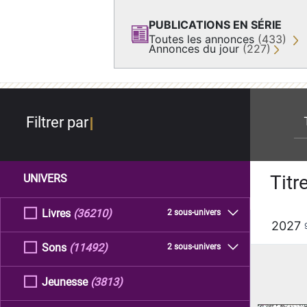
PUBLICATIONS EN SÉRIE
Toutes les annonces
(433)
Annonces du jour
(227)
re
Filtrer par
Titr
UNIVERS
Livres
(36210)
2 sous-univers
2027
Sons
(11492)
2 sous-univers
Jeunesse
(3813)