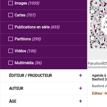
Images
(1035)
Cartes
(707)
Publications en série
(433)
Partitions
(295)
Vidéos
(106)
Multimédia
(56)
Parution
0
ÉDITEUR / PRODUCTEUR
Agenda à 
Basford 
Basford 
AUTEUR
Éditeur :
ÂGE