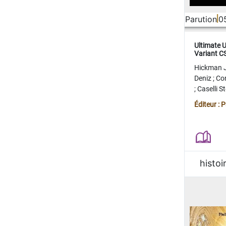
Parution
0
Ultimate 
Variant 
FERME
Hickman 
Deniz
;
Co
;
Caselli 
Juan
;
Mo
Éditeur : 
histoi