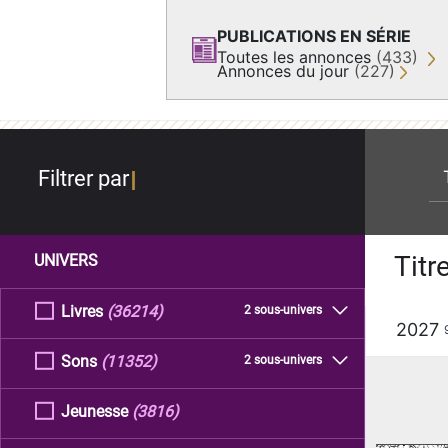
PUBLICATIONS EN SÉRIE
Toutes les annonces
(433)
Annonces du jour
(227)
re
Filtrer par
Titr
UNIVERS
Livres
(36214)
2 sous-univers
2027
Sons
(11352)
2 sous-univers
Jeunesse
(3816)