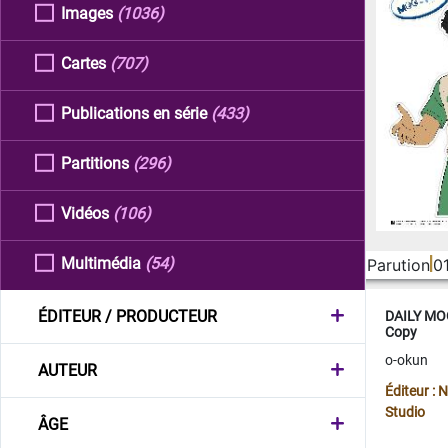
Images
(1036)
Cartes
(707)
Publications en série
(433)
Partitions
(296)
Vidéos
(106)
Multimédia
(54)
Parution
0
ÉDITEUR / PRODUCTEUR
DAILY MOO
Copy
o-okun
AUTEUR
Éditeur :
Studio
ÂGE