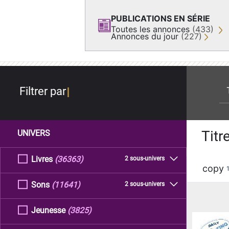
PUBLICATIONS EN SÉRIE
Toutes les annonces
(433)
Annonces du jour
(227)
re
Filtrer par
Titr
UNIVERS
Livres
(36363)
2 sous-univers
copy
Sons
(11641)
2 sous-univers
Jeunesse
(3825)