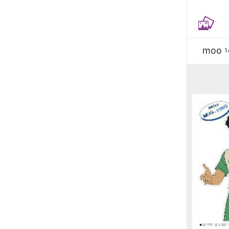
moo
1