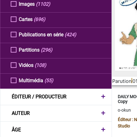
Images
(1102)
Cartes
(696)
Publications en série
(424)
Partitions
(296)
Vidéos
(108)
Multimédia
(55)
Parution
0
ÉDITEUR / PRODUCTEUR
DAILY MOO
Copy
o-okun
AUTEUR
Éditeur :
Studio
ÂGE