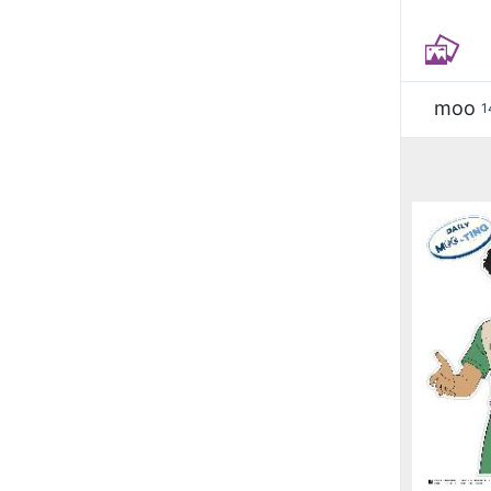
moo
1