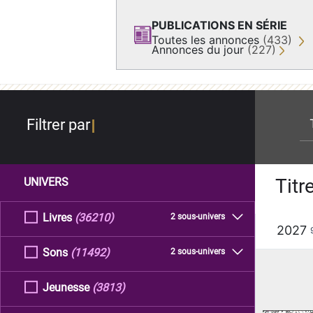
PUBLICATIONS EN SÉRIE
Toutes les annonces
(433)
Annonces du jour
(227)
re
Filtrer par
Titr
UNIVERS
Livres
(36210)
2 sous-univers
2027
Sons
(11492)
2 sous-univers
Jeunesse
(3813)