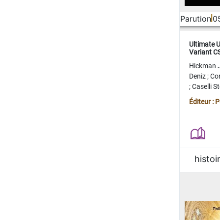
Parution
0
Ultimate 
Variant 
FERME
Hickman 
Deniz
;
Co
;
Caselli 
Juan
;
Mo
Éditeur : 
histoi