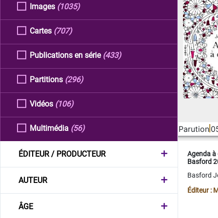
Images
(1035)
Cartes
(707)
Publications en série
(433)
Partitions
(296)
Vidéos
(106)
Multimédia
(56)
Parution
0
ÉDITEUR / PRODUCTEUR
Agenda à 
Basford 
Basford 
AUTEUR
Éditeur :
ÂGE