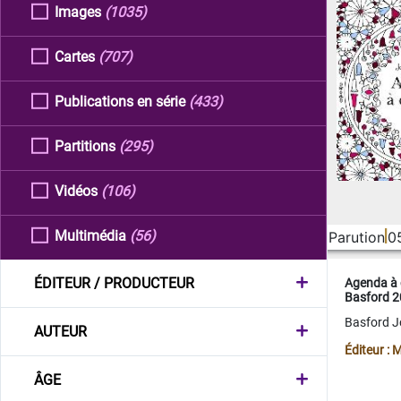
Images
(1035)
Cartes
(707)
Publications en série
(433)
Partitions
(295)
Vidéos
(106)
Multimédia
(56)
Parution
0
ÉDITEUR / PRODUCTEUR
Agenda à 
Basford 
Basford 
AUTEUR
Éditeur :
ÂGE