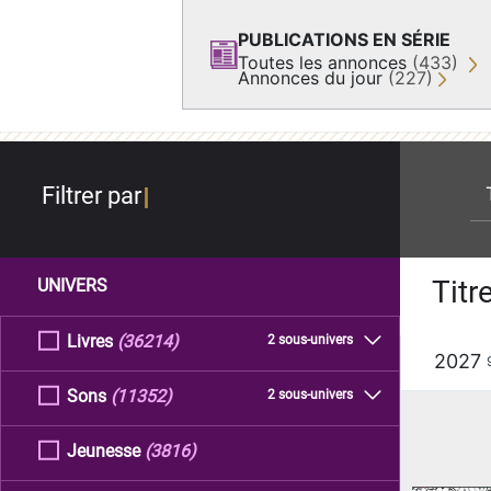
PUBLICATIONS EN SÉRIE
Toutes les annonces
(433)
Annonces du jour
(227)
re
Filtrer par
Titr
UNIVERS
Livres
(36214)
2 sous-univers
2027
Sons
(11352)
2 sous-univers
Jeunesse
(3816)