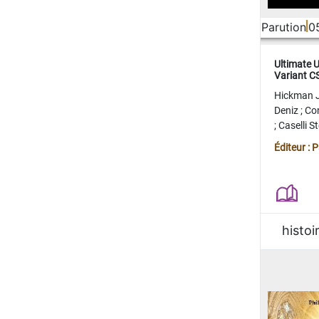
Parution
0
Ultimate 
Variant 
FERME
Hickman 
Deniz
;
Co
;
Caselli 
Juan
;
Mo
Éditeur : 
histoi