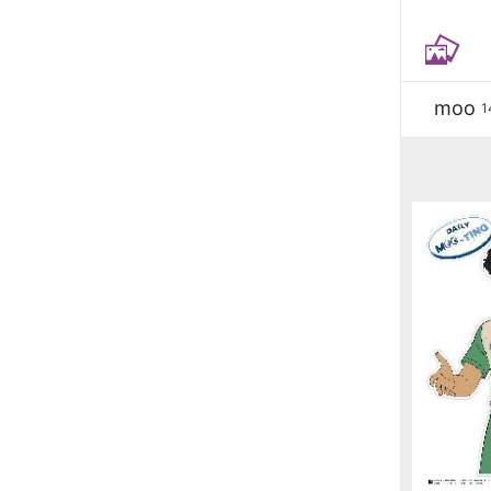
moo
1