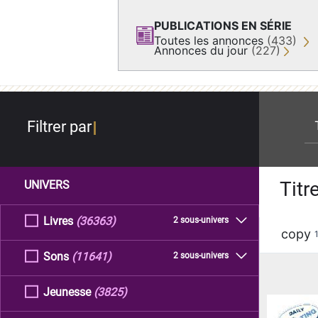
PUBLICATIONS EN SÉRIE
Toutes les annonces
(433)
Annonces du jour
(227)
re
Filtrer par
Titr
UNIVERS
Livres
(36363)
2 sous-univers
copy
Sons
(11641)
2 sous-univers
Jeunesse
(3825)