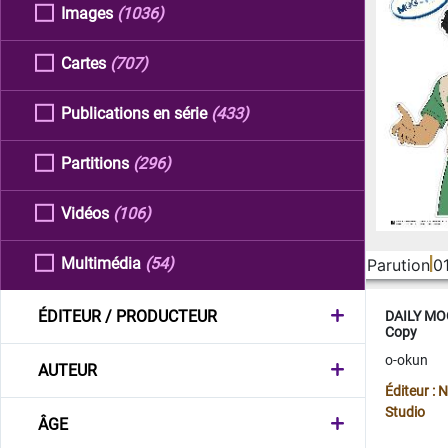
Images
(1036)
Cartes
(707)
Publications en série
(433)
Partitions
(296)
Vidéos
(106)
Multimédia
(54)
Parution
0
ÉDITEUR / PRODUCTEUR
DAILY MOO
Copy
o-okun
AUTEUR
Éditeur :
Studio
ÂGE