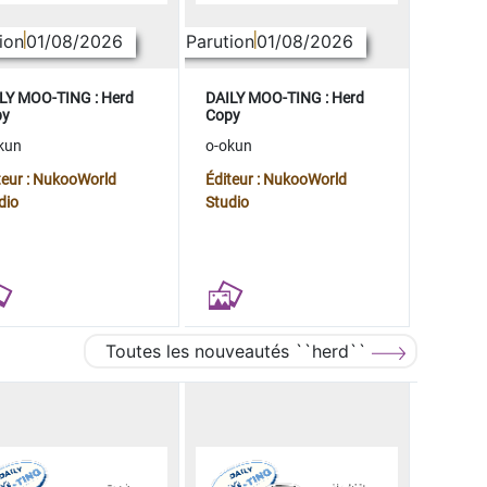
ion
01/08/2026
Parution
01/08/2026
LY MOO-TING : Herd
DAILY MOO-TING : Herd
py
Copy
kun
o-okun
teur : NukooWorld
Éditeur : NukooWorld
dio
Studio
Toutes les nouveautés ``herd``