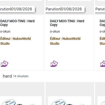
rution
01/08/2026
Parution
01/08/2026
Parut
DAILY MOO-TING : Herd
DAILY MOO-TING : Herd
DAI
Copy
Copy
Co
o-okun
o-okun
o-o
Éditeur : NukooWorld
Éditeur : NukooWorld
Édi
Studio
Studio
Stu
herd
14 résultats