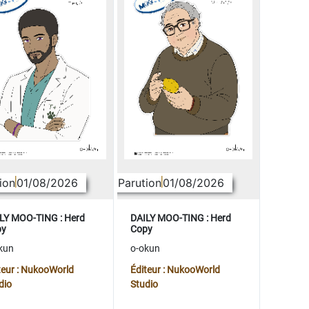
ion
01/08/2026
Parution
01/08/2026
LY MOO-TING : Herd
DAILY MOO-TING : Herd
py
Copy
kun
o-okun
teur : NukooWorld
Éditeur : NukooWorld
dio
Studio