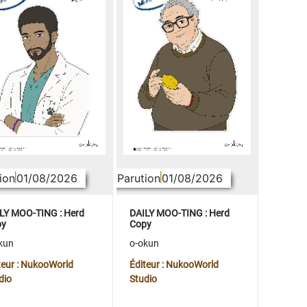
ion
01/08/2026
Parution
01/08/2026
LY MOO-TING : Herd
DAILY MOO-TING : Herd
py
Copy
kun
o-okun
teur : NukooWorld
Éditeur : NukooWorld
dio
Studio