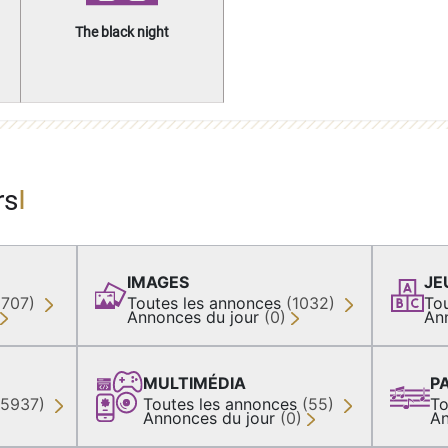
The black night
rs
IMAGES
JE
(707)
Toutes les annonces
(1032)
To
Annonces du jour
(0)
An
MULTIMÉDIA
P
35937)
Toutes les annonces
(55)
To
Annonces du jour
(0)
An