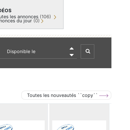
DÉOS
utes les annonces
(106)
nonces du jour
(0)
recherche par date

Toutes les nouveautés ``copy``