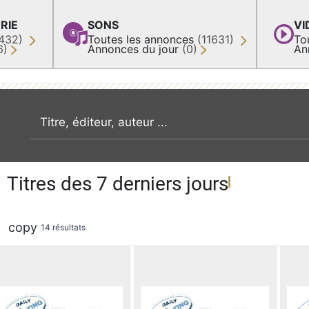
RIE
SONS
VI
432)
Toutes les annonces
(11631)
To
6)
Annonces du jour
(0)
An
recherche par mot clé
Titres des 7 derniers jours
copy
14 résultats