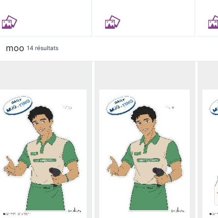
moo
14 résultats