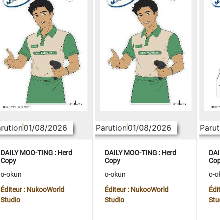
rution
01/08/2026
Parution
01/08/2026
Parut
DAILY MOO-TING : Herd
DAILY MOO-TING : Herd
DAI
Copy
Copy
Co
o-okun
o-okun
o-o
Éditeur : NukooWorld
Éditeur : NukooWorld
Édi
Studio
Studio
Stu