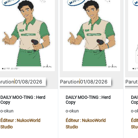
rution
01/08/2026
Parution
01/08/2026
Parut
DAILY MOO-TING : Herd
DAILY MOO-TING : Herd
DAI
Copy
Copy
Co
o-okun
o-okun
o-o
Éditeur : NukooWorld
Éditeur : NukooWorld
Édi
Studio
Studio
Stu