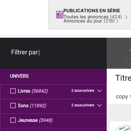
PUBLICATIONS EN SÉRIE
Toutes les annonces
(424)
Annonces du jour
(218)
re
Filtrer par
Titr
UNIVERS
Livres
(36842)
2 sous-univers
copy
Sons
(11892)
2 sous-univers
Jeunesse
(3948)