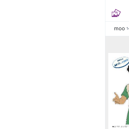
moo
1