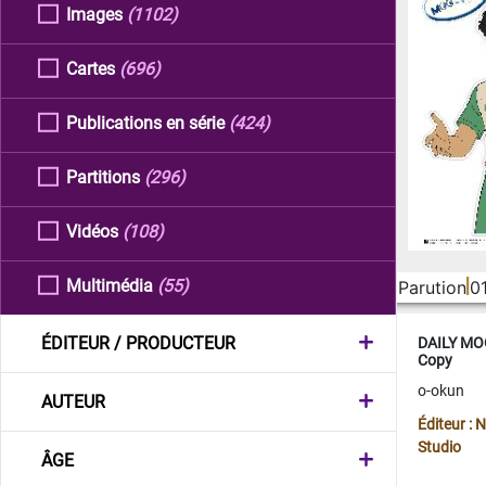
Images
(1102)
Cartes
(696)
Publications en série
(424)
Partitions
(296)
Vidéos
(108)
Multimédia
(55)
Parution
0
ÉDITEUR / PRODUCTEUR
DAILY MOO
Copy
o-okun
AUTEUR
Éditeur :
Studio
ÂGE