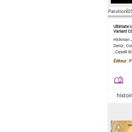
Parution
0
Ultimate 
Variant 
FERME
Hickman 
Deniz
;
Co
;
Caselli 
Juan
;
Mo
Éditeur : 
histoi