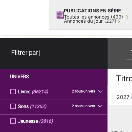
PUBLICATIONS EN SÉRIE
Toutes les annonces
(433)
Annonces du jour
(227)
re
Filtrer par
Titr
UNIVERS
Livres
(36214)
2 sous-univers
2027
Sons
(11352)
2 sous-univers
Jeunesse
(3816)