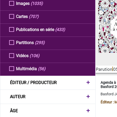
Images
(1035)
Cartes
(707)
Publications en série
(433)
Partitions
(295)
Vidéos
(106)
Multimédia
(56)
Parution
0
ÉDITEUR / PRODUCTEUR
Agenda à 
Basford 
Basford 
AUTEUR
Éditeur :
ÂGE