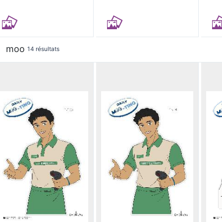
moo
14 résultats