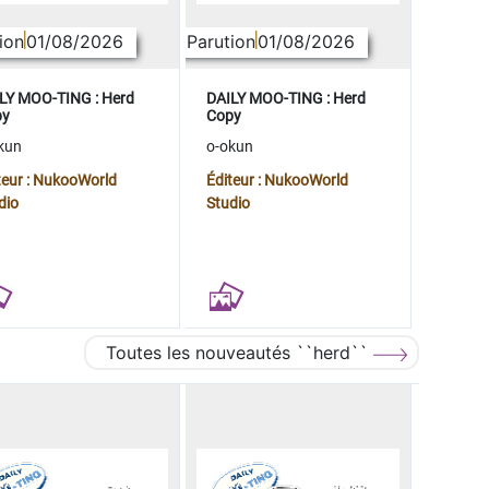
ion
01/08/2026
Parution
01/08/2026
LY MOO-TING : Herd
DAILY MOO-TING : Herd
py
Copy
kun
o-okun
teur : NukooWorld
Éditeur : NukooWorld
dio
Studio
Toutes les nouveautés ``herd``