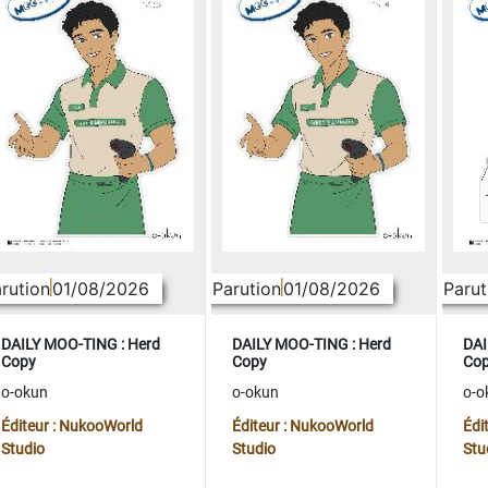
rution
01/08/2026
Parution
01/08/2026
Parut
DAILY MOO-TING : Herd
DAILY MOO-TING : Herd
DAI
Copy
Copy
Co
o-okun
o-okun
o-o
Éditeur : NukooWorld
Éditeur : NukooWorld
Édi
Studio
Studio
Stu