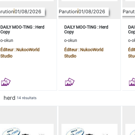
rution
01/08/2026
Parution
01/08/2026
Parut
DAILY MOO-TING : Herd
DAILY MOO-TING : Herd
DAI
Copy
Copy
Co
o-okun
o-okun
o-o
Éditeur : NukooWorld
Éditeur : NukooWorld
Édi
Studio
Studio
Stu
herd
14 résultats