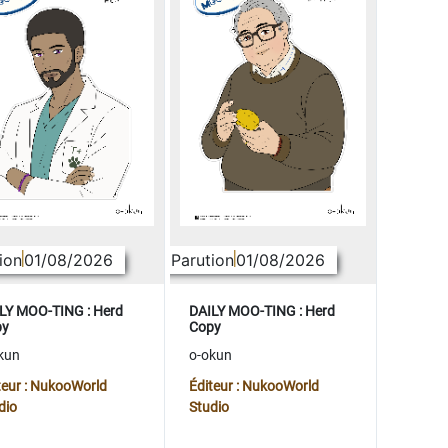
ion
01/08/2026
Parution
01/08/2026
LY MOO-TING : Herd
DAILY MOO-TING : Herd
py
Copy
kun
o-okun
teur : NukooWorld
Éditeur : NukooWorld
dio
Studio