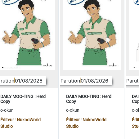
rution
01/08/2026
Parution
01/08/2026
Parut
DAILY MOO-TING : Herd
DAILY MOO-TING : Herd
DAI
Copy
Copy
Co
o-okun
o-okun
o-o
Éditeur : NukooWorld
Éditeur : NukooWorld
Édi
Studio
Studio
Stu