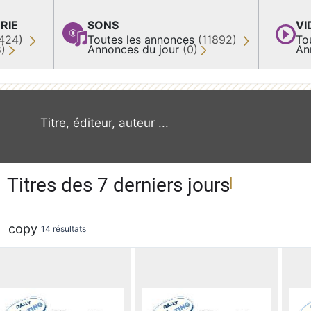
RIE
SONS
VI
424)
Toutes les annonces
(11892)
To
8)
Annonces du jour
(0)
An
recherche par mot clé
Titres des 7 derniers jours
copy
14 résultats