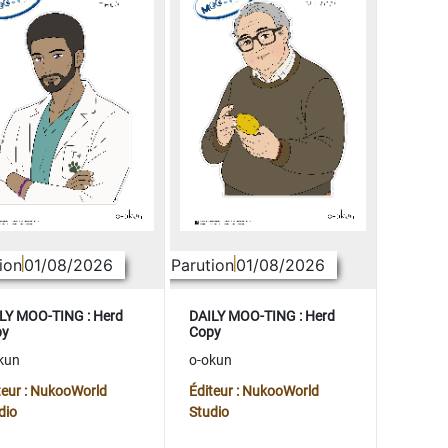
ion
01/08/2026
Parution
01/08/2026
LY MOO-TING : Herd
DAILY MOO-TING : Herd
py
Copy
kun
o-okun
teur : NukooWorld
Éditeur : NukooWorld
dio
Studio