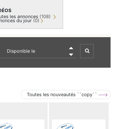
DÉOS
utes les annonces
(108)
nonces du jour
(0)
recherche par date

Toutes les nouveautés ``copy``