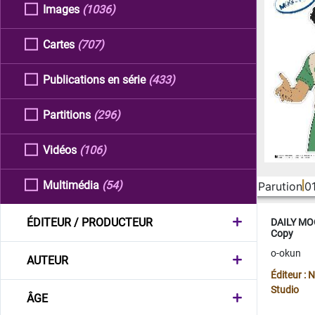
Images
(1036)
Cartes
(707)
Publications en série
(433)
Partitions
(296)
Vidéos
(106)
Multimédia
(54)
Parution
0
ÉDITEUR / PRODUCTEUR
DAILY MOO
Copy
o-okun
AUTEUR
Éditeur :
Studio
ÂGE