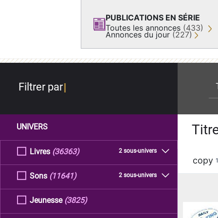
PUBLICATIONS EN SÉRIE
Toutes les annonces
(433)
Annonces du jour
(227)
re
Filtrer par
Titr
UNIVERS
Livres
(36363)
2 sous-univers
copy
Sons
(11641)
2 sous-univers
Jeunesse
(3825)