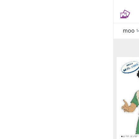
moo
1