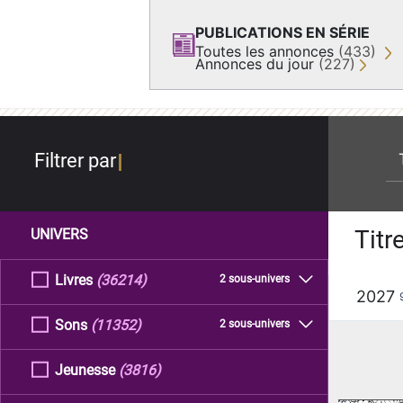
PUBLICATIONS EN SÉRIE
Toutes les annonces
(433)
Annonces du jour
(227)
re
Filtrer par
Titr
UNIVERS
Livres
(36214)
2 sous-univers
2027
Sons
(11352)
2 sous-univers
Jeunesse
(3816)