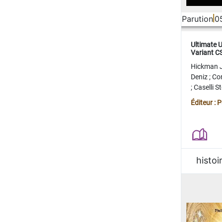
Parution
0
Ultimate 
Variant 
FERME
Hickman 
Deniz
;
Co
;
Caselli 
Juan
;
Mo
Éditeur : 
histoi