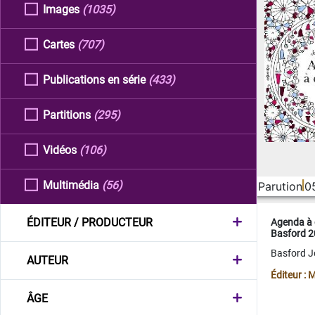
Images
(1035)
Cartes
(707)
Publications en série
(433)
Partitions
(295)
Vidéos
(106)
Multimédia
(56)
Parution
0
ÉDITEUR / PRODUCTEUR
Agenda à 
Basford 
Basford 
AUTEUR
Éditeur :
ÂGE