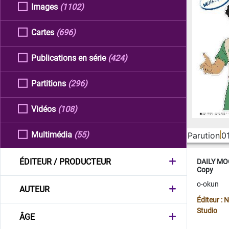
Images
(1102)
Cartes
(696)
Publications en série
(424)
Partitions
(296)
Vidéos
(108)
Multimédia
(55)
Parution
0
ÉDITEUR / PRODUCTEUR
DAILY MOO
Copy
o-okun
AUTEUR
Éditeur :
Studio
ÂGE