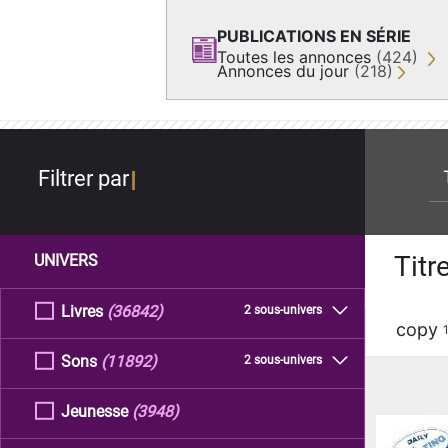
PUBLICATIONS EN SÉRIE
Toutes les annonces
(424)
Annonces du jour
(218)
re
Filtrer par
Titr
UNIVERS
Livres
(36842)
2 sous-univers
copy
Sons
(11892)
2 sous-univers
Jeunesse
(3948)