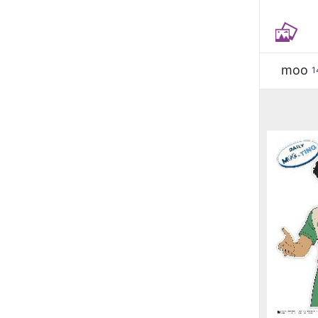
moo
1