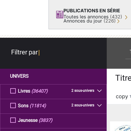
PUBLICATIONS EN SÉRIE
Toutes les annonces
(432)
Annonces du jour
(226)
re
Filtrer par
Titr
UNIVERS
Livres
(36407)
2 sous-univers
copy
Sons
(11814)
2 sous-univers
Jeunesse
(3837)