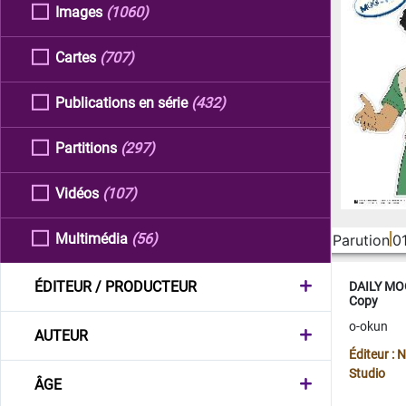
Images
(1060)
Cartes
(707)
Publications en série
(432)
Partitions
(297)
Vidéos
(107)
Multimédia
(56)
Parution
0
ÉDITEUR / PRODUCTEUR
DAILY MOO
Copy
o-okun
AUTEUR
Éditeur :
Studio
ÂGE