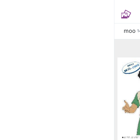
moo
1