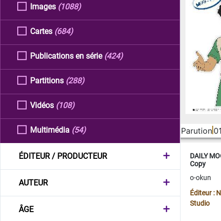
Images
(1088)
Cartes
(684)
Publications en série
(424)
Partitions
(288)
Vidéos
(108)
Multimédia
(54)
Parution
0
ÉDITEUR / PRODUCTEUR
DAILY MOO
Copy
o-okun
AUTEUR
Éditeur :
Studio
ÂGE