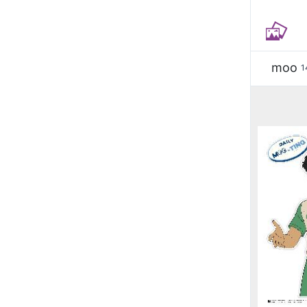
moo
1