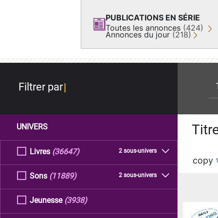
PUBLICATIONS EN SÉRIE
Toutes les annonces
(424)
Annonces du jour
(218)
re
Filtrer par
Titr
UNIVERS
Livres
(36647)
2 sous-univers
copy
Sons
(11889)
2 sous-univers
Jeunesse
(3938)