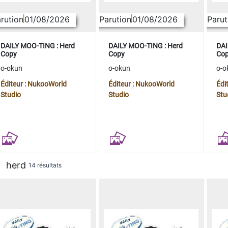
rution
01/08/2026
Parution
01/08/2026
Parut
DAILY MOO-TING : Herd
DAILY MOO-TING : Herd
DAI
Copy
Copy
Co
o-okun
o-okun
o-o
Éditeur : NukooWorld
Éditeur : NukooWorld
Édi
Studio
Studio
Stu
herd
14 résultats