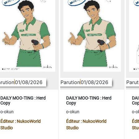
rution
01/08/2026
Parution
01/08/2026
Parut
DAILY MOO-TING : Herd
DAILY MOO-TING : Herd
DAI
Copy
Copy
Co
o-okun
o-okun
o-o
Éditeur : NukooWorld
Éditeur : NukooWorld
Édi
Studio
Studio
Stu