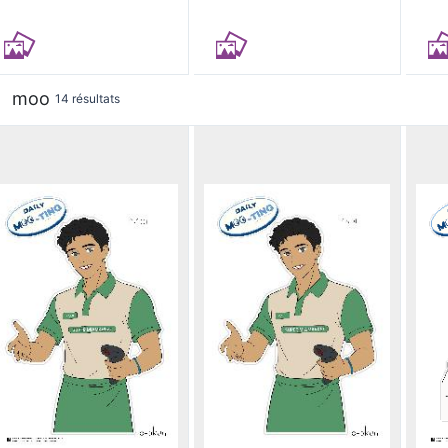
moo
14 résultats