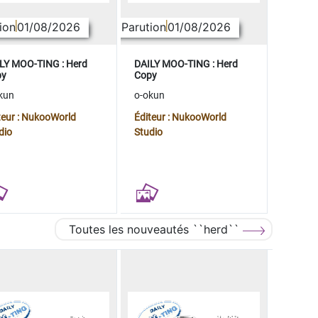
ion
01/08/2026
Parution
01/08/2026
LY MOO-TING : Herd
DAILY MOO-TING : Herd
py
Copy
kun
o-okun
teur : NukooWorld
Éditeur : NukooWorld
dio
Studio
Toutes les nouveautés ``herd``