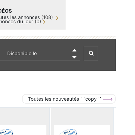
DÉOS
utes les annonces
(108)
nonces du jour
(0)
recherche par date

Toutes les nouveautés ``copy``