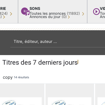
RIE
SONS
VI
424)
Toutes les annonces
(11892)
To
8)
Annonces du jour
(0)
An
recherche par mot clé
Titres des 7 derniers jours
copy
14 résultats