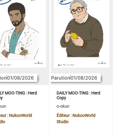
ion
01/08/2026
Parution
01/08/2026
LY MOO-TING : Herd
DAILY MOO-TING : Herd
py
Copy
kun
o-okun
teur : NukooWorld
Éditeur : NukooWorld
dio
Studio