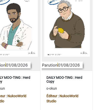
ion
01/08/2026
Parution
01/08/2026
LY MOO-TING : Herd
DAILY MOO-TING : Herd
py
Copy
kun
o-okun
teur : NukooWorld
Éditeur : NukooWorld
dio
Studio