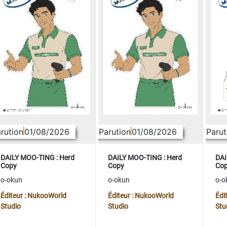
rution
01/08/2026
Parution
01/08/2026
Parut
DAILY MOO-TING : Herd
DAILY MOO-TING : Herd
DAI
Copy
Copy
Co
o-okun
o-okun
o-o
Éditeur : NukooWorld
Éditeur : NukooWorld
Édi
Studio
Studio
Stu