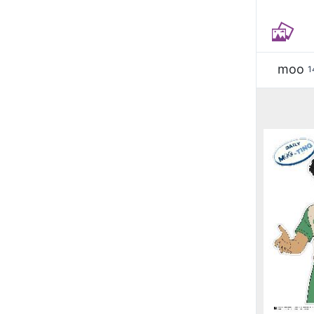
moo
1