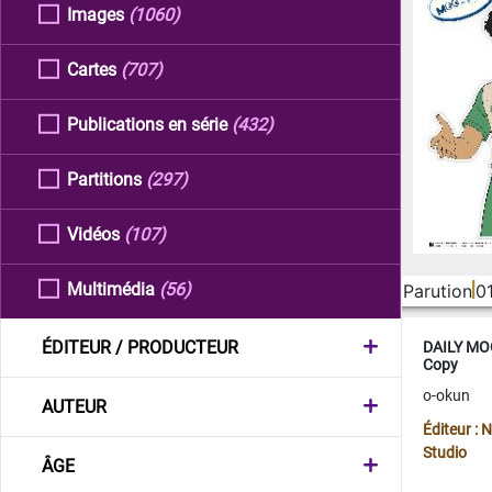
Images
(1060)
Cartes
(707)
Publications en série
(432)
Partitions
(297)
Vidéos
(107)
Multimédia
(56)
Parution
0
ÉDITEUR / PRODUCTEUR
DAILY MOO
Copy
o-okun
AUTEUR
Éditeur :
Studio
ÂGE