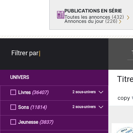
PUBLICATIONS EN SÉRIE
Toutes les annonces
(432)
Annonces du jour
(226)
re
Filtrer par
Titr
UNIVERS
Livres
(36407)
2 sous-univers
copy
Sons
(11814)
2 sous-univers
Jeunesse
(3837)