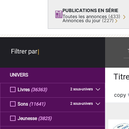
PUBLICATIONS EN SÉRIE
Toutes les annonces
(433)
Annonces du jour
(227)
re
Filtrer par
Titr
UNIVERS
Livres
(36363)
2 sous-univers
copy
Sons
(11641)
2 sous-univers
Jeunesse
(3825)