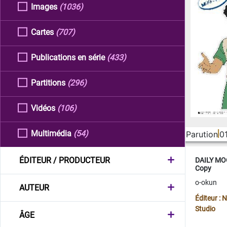
Images
(1036)
Cartes
(707)
Publications en série
(433)
Partitions
(296)
Vidéos
(106)
Multimédia
(54)
Parution
0
ÉDITEUR / PRODUCTEUR
DAILY MOO
Copy
o-okun
AUTEUR
Éditeur :
Studio
ÂGE