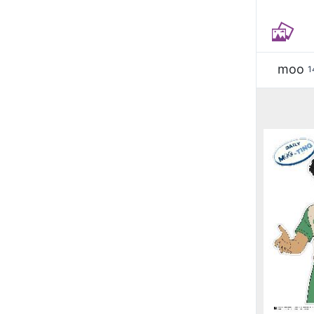
moo
1