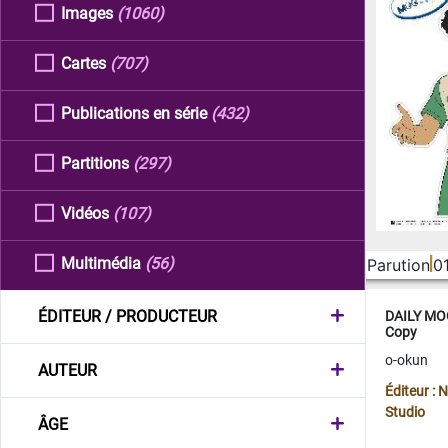
Images
(1060)
Cartes
(707)
Publications en série
(432)
Partitions
(297)
Vidéos
(107)
Multimédia
(56)
Parution
0
ÉDITEUR / PRODUCTEUR
DAILY MOO
Copy
o-okun
AUTEUR
Éditeur :
Studio
ÂGE