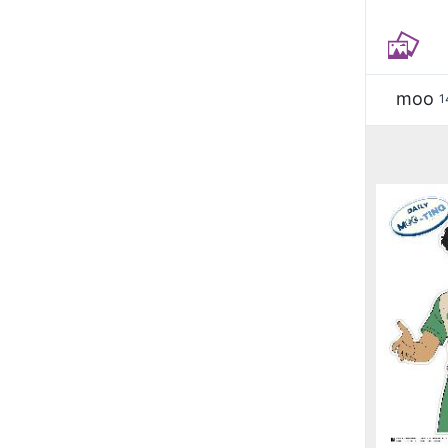
moo
1