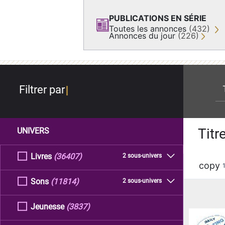
PUBLICATIONS EN SÉRIE
Toutes les annonces
(432)
Annonces du jour
(226)
re
Filtrer par
Titr
UNIVERS
Livres
(36407)
2 sous-univers
copy
Sons
(11814)
2 sous-univers
Jeunesse
(3837)