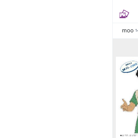
moo
1