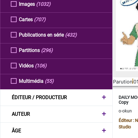
Images
(1032)
Cartes
(707)
Publications en série
(432)
Partitions
(296)
Vidéos
(106)
Multimédia
(55)
Parution
0
ÉDITEUR / PRODUCTEUR
DAILY MOO
Copy
o-okun
AUTEUR
Éditeur :
Studio
ÂGE