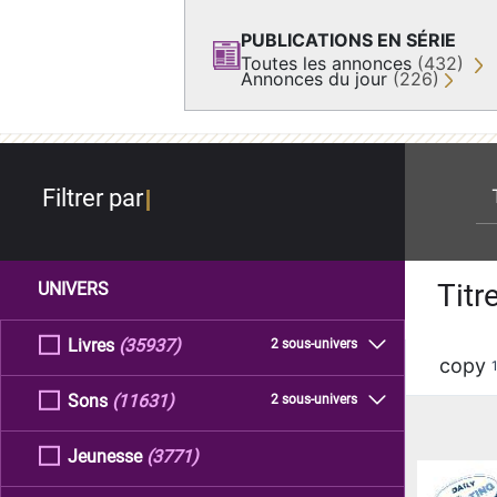
PUBLICATIONS EN SÉRIE
Toutes les annonces
(432)
Annonces du jour
(226)
re
Filtrer par
Titr
UNIVERS
Livres
(35937)
2 sous-univers
copy
Sons
(11631)
2 sous-univers
Jeunesse
(3771)