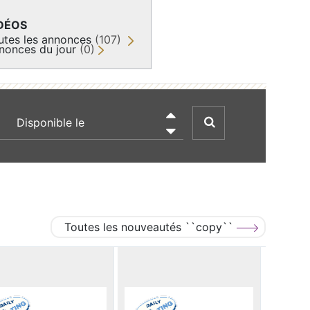
DÉOS
utes les annonces
(107)
nonces du jour
(0)
recherche par date

Toutes les nouveautés ``copy``