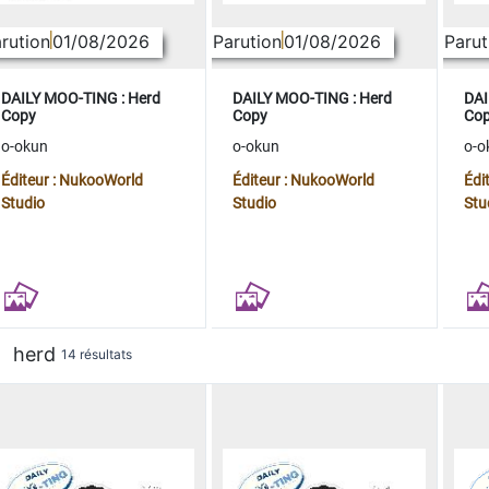
rution
01/08/2026
Parution
01/08/2026
Parut
DAILY MOO-TING : Herd
DAILY MOO-TING : Herd
DAI
Copy
Copy
Co
o-okun
o-okun
o-o
Éditeur : NukooWorld
Éditeur : NukooWorld
Édi
Studio
Studio
Stu
herd
14 résultats