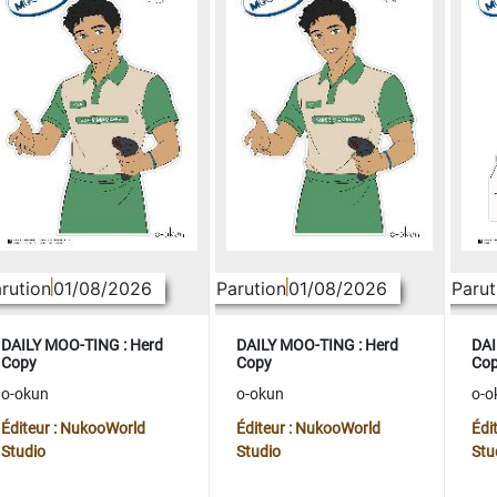
rution
01/08/2026
Parution
01/08/2026
Parut
DAILY MOO-TING : Herd
DAILY MOO-TING : Herd
DAI
Copy
Copy
Co
o-okun
o-okun
o-o
Éditeur : NukooWorld
Éditeur : NukooWorld
Édi
Studio
Studio
Stu