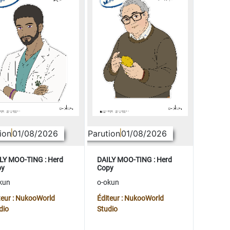
ion
01/08/2026
Parution
01/08/2026
LY MOO-TING : Herd
DAILY MOO-TING : Herd
py
Copy
kun
o-okun
teur : NukooWorld
Éditeur : NukooWorld
dio
Studio