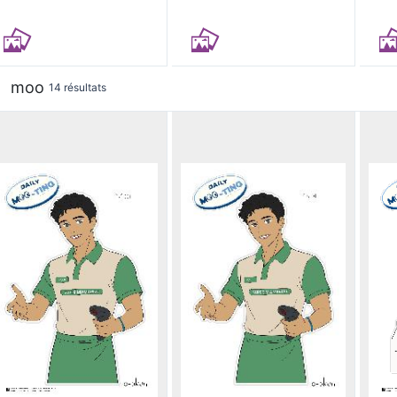
moo
14 résultats