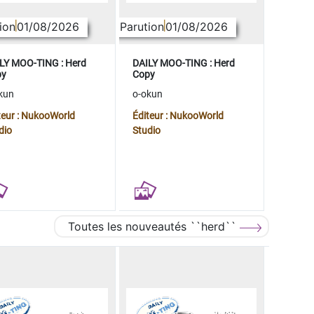
ion
01/08/2026
Parution
01/08/2026
LY MOO-TING : Herd
DAILY MOO-TING : Herd
py
Copy
kun
o-okun
teur : NukooWorld
Éditeur : NukooWorld
dio
Studio
Toutes les nouveautés ``herd``