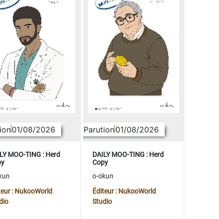
ion
01/08/2026
Parution
01/08/2026
LY MOO-TING : Herd
DAILY MOO-TING : Herd
py
Copy
kun
o-okun
teur : NukooWorld
Éditeur : NukooWorld
dio
Studio