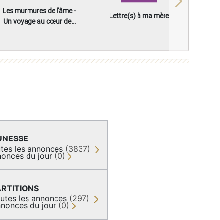
Next
Les murmures de l'âme -
Lettre(s) à ma mère
Un voyage au cœur des
questions qui façonnent
une vie
UNESSE
tes les annonces
(3837)
onces du jour
(0)
ARTITIONS
utes les annonces
(297)
nonces du jour
(0)