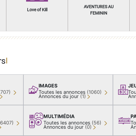
AVENTURES AU
Love of Kill
FEMININ
rs
IMAGES
JE
(707)
Toutes les annonces
(1060)
Tou
Annonces du jour
(1)
Ann
MULTIMÉDIA
P
36407)
Toutes les annonces
(56)
To
Annonces du jour
(0)
An