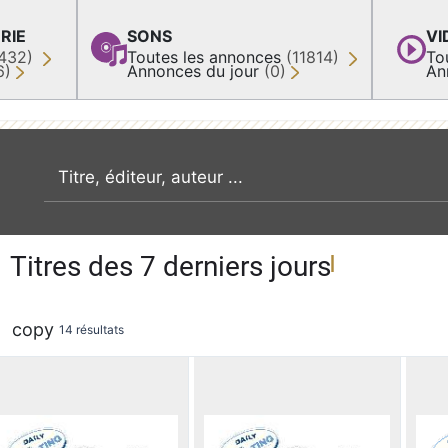
RIE
SONS
VI
432)
Toutes les annonces
(11814)
To
6)
Annonces du jour
(0)
An
recherche par mot clé
Titres des 7 derniers jours
copy
14 résultats