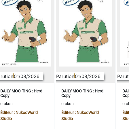
rution
01/08/2026
Parution
01/08/2026
Parut
DAILY MOO-TING : Herd
DAILY MOO-TING : Herd
DAI
Copy
Copy
Co
o-okun
o-okun
o-o
Éditeur : NukooWorld
Éditeur : NukooWorld
Édi
Studio
Studio
Stu