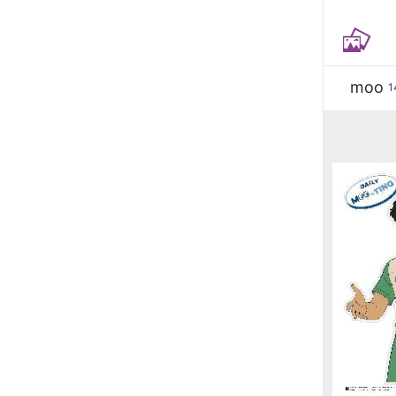
moo
1