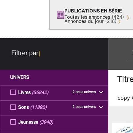
PUBLICATIONS EN SÉRIE
Toutes les annonces
(424)
Annonces du jour
(218)
re
Filtrer par
Titr
UNIVERS
Livres
(36842)
2 sous-univers
copy
Sons
(11892)
2 sous-univers
Jeunesse
(3948)