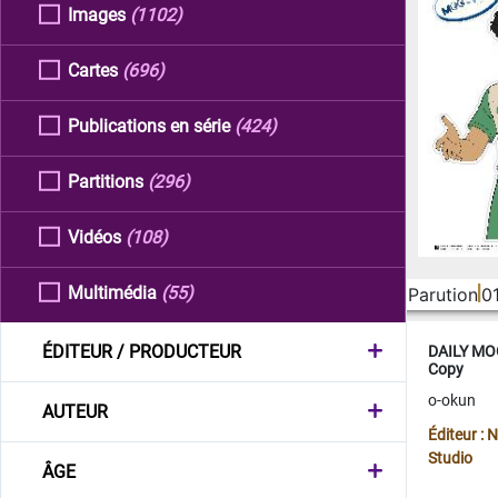
Images
(1102)
Cartes
(696)
Publications en série
(424)
Partitions
(296)
Vidéos
(108)
Multimédia
(55)
Parution
0
ÉDITEUR / PRODUCTEUR
DAILY MOO
Copy
o-okun
AUTEUR
Éditeur :
Studio
ÂGE