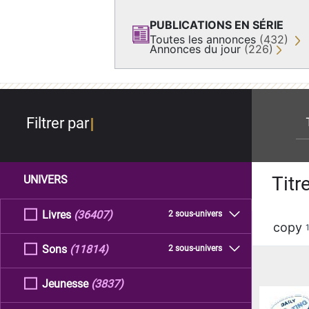
PUBLICATIONS EN SÉRIE
Toutes les annonces
(432)
Annonces du jour
(226)
re
Filtrer par
Titr
UNIVERS
Livres
(36407)
2 sous-univers
copy
Sons
(11814)
2 sous-univers
Jeunesse
(3837)