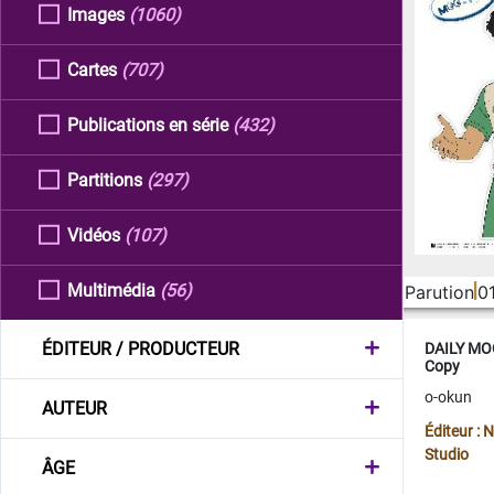
Images
(1060)
Cartes
(707)
Publications en série
(432)
Partitions
(297)
Vidéos
(107)
Multimédia
(56)
Parution
0
ÉDITEUR / PRODUCTEUR
DAILY MOO
Copy
o-okun
AUTEUR
Éditeur :
Studio
ÂGE