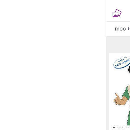
moo
1